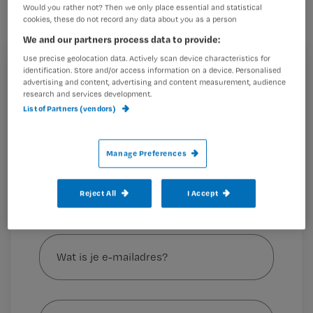
verpleegkundige. Twee van hen zijn
Would you rather not? Then we only place essential and statistical
cookies, these do not record any data about you as a person
nog BIG-geregistreerd. Zoals
We and our partners process data to provide:
Annemarie Graafland, op plaats 41.
Use precise geolocation data. Actively scan device characteristics for
Met haar stem wil ze ‘zorgdragen voor
identification. Store and/or access information on a device. Personalised
Registreren
advertising and content, advertising and content measurement, audience
goede zorg’.
research and services development.
Wil je dit artikel lezen?
List of Partners (vendors)
Maak gratis een account aan en lees 2
…
artikelen gratis per maand
Manage Preferences
Al een account of abonnement?
Log dan in
Reject All
I Accept
Wat
is
je
e-
Kies
mailadres?