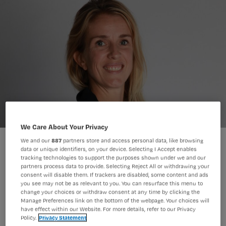
We Care About Your Privacy
Annemarie Graafland (NSC) staat op plaats 41.
We and our
887
partners store and access personal data, like browsing
data or unique identifiers, on your device. Selecting I Accept enables
tracking technologies to support the purposes shown under we and our
partners process data to provide. Selecting Reject All or withdrawing your
consent will disable them. If trackers are disabled, some content and ads
Op de kandidatenlijst van Nieuw
you see may not be as relevant to you. You can resurface this menu to
change your choices or withdraw consent at any time by clicking the
Sociaal contract (NSC) staan vier
Manage Preferences link on the bottom of the webpage. Your choices will
have effect within our Website. For more details, refer to our Privacy
kandidaten die ooit begonnen als
Policy.
Privacy Statement