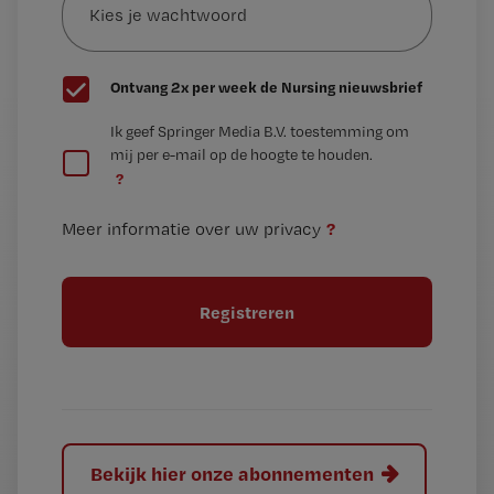
je
*
wachtwoord
G
Ontvang 2x per week de Nursing nieuwsbrief
e
G
Ik geef Springer Media B.V. toestemming om
e
mij per e-mail op de hoogte te houden.
e
n
?
e
t
n
i
?
Meer informatie over uw privacy
t
t
i
e
t
l
e
l
?
Bekijk hier onze abonnementen