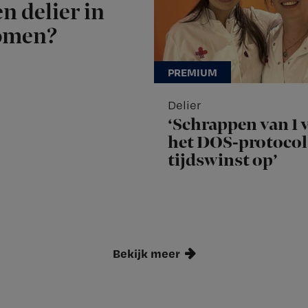
n delier in
komen?
Delier
‘Schrappen van 1 v
het DOS-protocol 
tijdswinst op’
Bekijk meer