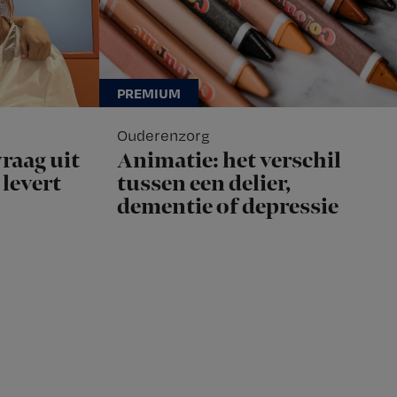
Ouderenzorg
raag uit
Animatie: het verschil
levert
tussen een delier,
dementie of depressie