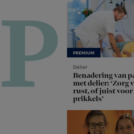
Delier
Benadering van p
met delier: ‘Zorg 
rust, of juist voor
prikkels’