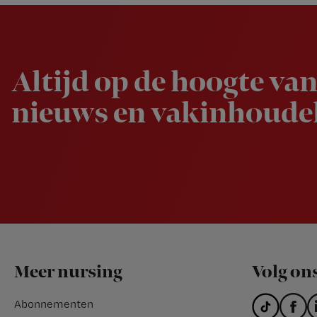
Newsletter
Altijd op de hoogte van
nieuws en vakinhoudel
Footer
Meer nursing
Volg on
Abonnementen