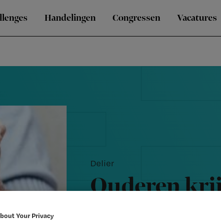
llenges
Handelingen
Congressen
Vacatures
Delier
Ouderen krij
douchen en t
bout Your Privacy