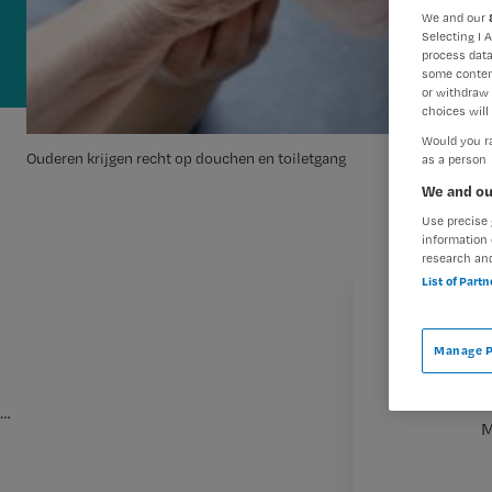
We and our
Selecting I 
process data
some conten
or withdraw 
choices will 
Would you ra
Ouderen krijgen recht op douchen en toiletgang
as a person
We and ou
Use precise 
information 
research an
List of Part
Manage P
…
M