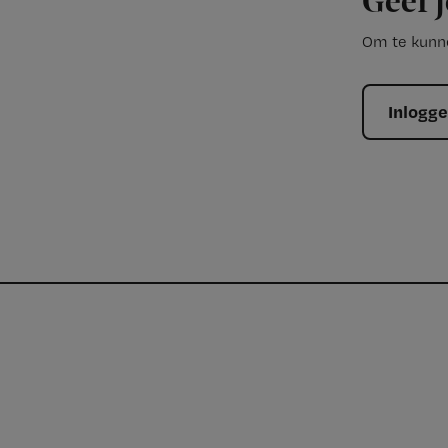
Geef j
Om te kunne
Inlogg