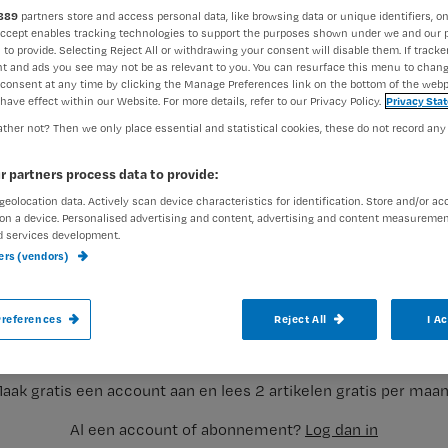
889
partners store and access personal data, like browsing data or unique identifiers, on
Accept enables tracking technologies to support the purposes shown under we and our 
 to provide. Selecting Reject All or withdrawing your consent will disable them. If tracker
Redactie Nursing
18 april 20
Auteur:
t and ads you see may not be as relevant to you. You can resurface this menu to chan
consent at any time by clicking the Manage Preferences link on the bottom of the webp
have effect within our Website. For more details, refer to our Privacy Policy.
Privacy Sta
ther not? Then we only place essential and statistical cookies, these do not record any
r partners process data to provide:
geolocation data. Actively scan device characteristics for identification. Store and/or ac
Het recht om te douchen en op tijd naar d
on a device. Personalised advertising and content, advertising and content measuremen
d services development.
verpleeg- en verzorgingshuizen. Dit schrij
ners (vendors)
van Zanten in de Nota van Wijziging op d
Registreren
naar
references
Reject All
I A
Wil je dit artikel lezen?
aak gratis een account aan en lees 2 artikelen gratis per maa
Al een account of abonnement?
Log dan in