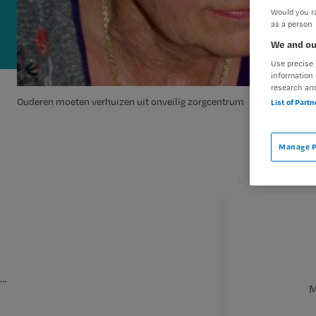
Would you ra
as a person
We and ou
Use precise 
information 
research an
Ouderen moeten verhuizen uit onveilig zorgcentrum
List of Part
Manage P
…
M