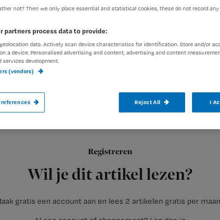
ther not? Then we only place essential and statistical cookies, these do not record any
r partners process data to provide:
Redactie TvV
9 juli 2013
Auteur:
geolocation data. Actively scan device characteristics for identification. Store and/or ac
on a device. Personalised advertising and content, advertising and content measuremen
d services development.
ners (vendors)
references
Reject All
I A
Alle 34 bewoners met zzp 4 moeten bin
woonzorgcentrum verlaten, omdat het er o
Registreren
Dit meldt het Amsterdamse dagblad
Parool
. De Inspectie voo
Wil je dit artikel lezen?
aak gratis een account aan en lees 2 artikelen gratis per maa