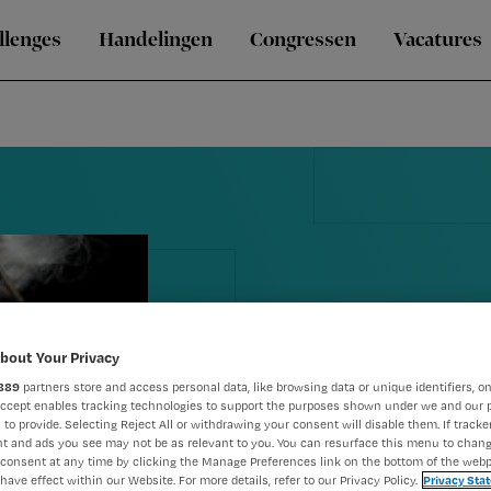
llenges
Handelingen
Congressen
Vacatures
bout Your Privacy
889
partners store and access personal data, like browsing data or unique identifiers, on
Ouderen moe
Accept enables tracking technologies to support the purposes shown under we and our 
 to provide. Selecting Reject All or withdrawing your consent will disable them. If tracker
t and ads you see may not be as relevant to you. You can resurface this menu to chan
uit onveilig
consent at any time by clicking the Manage Preferences link on the bottom of the webp
have effect within our Website. For more details, refer to our Privacy Policy.
Privacy Sta