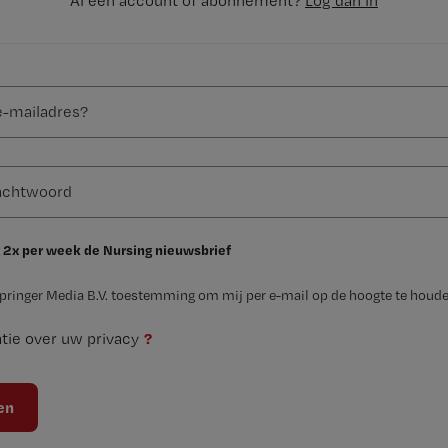
Al een account of abonnement?
Log dan in
 2x per week de Nursing nieuwsbrief
Springer Media B.V. toestemming om mij per e-mail op de hoogte te houde
?
tie over uw privacy