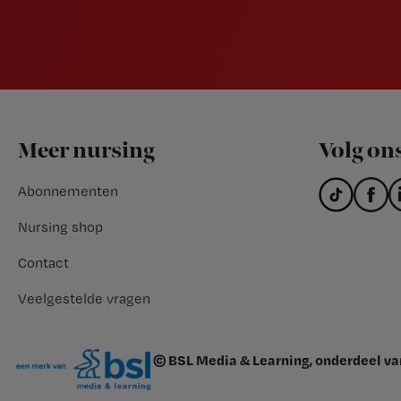
Footer
Meer nursing
Volg on
Abonnementen
Nursing shop
Contact
Veelgestelde vragen
© BSL Media & Learning, onderdeel v