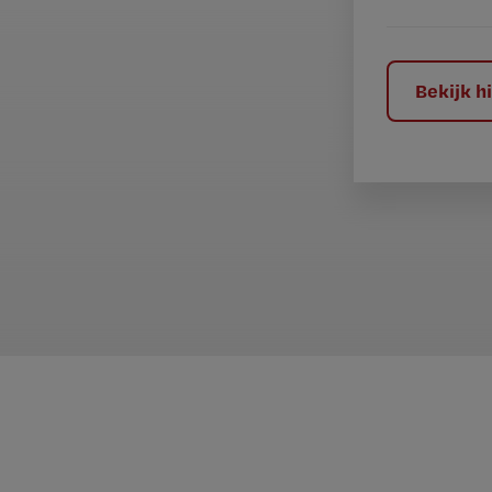
e
l
?
Bekijk 