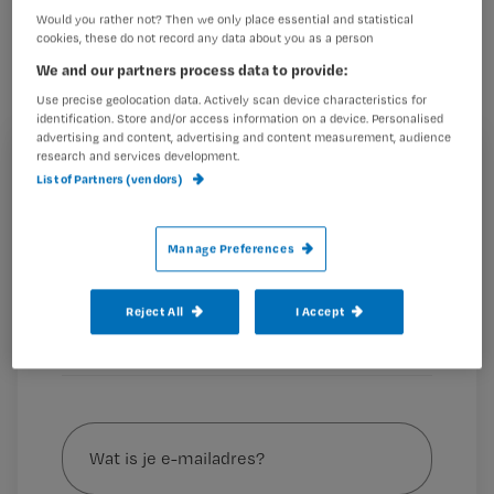
Ouderen liggen of zitten overdag
Would you rather not? Then we only place essential and statistical
cookies, these do not record any data about you as a person
gemiddeld 10,3 uur. Dat is meer dan de
We and our partners process data to provide:
gemiddelde persoon in iedere andere
Use precise geolocation data. Actively scan device characteristics for
leeftijdsgroep.
identification. Store and/or access information on a device. Personalised
advertising and content, advertising and content measurement, audience
research and services development.
Registreren
List of Partners (vendors)
Wil je dit artikel lezen?
Deze leefstijl – sedentair gedrag – eist zijn tol: de 25%
meest sedentaire ouderen hebben 83%
Manage Preferences
Maak gratis een account aan en lees 2
…
artikelen gratis per maand
Reject All
I Accept
Al een account of abonnement?
Log dan in
Wat
is
je