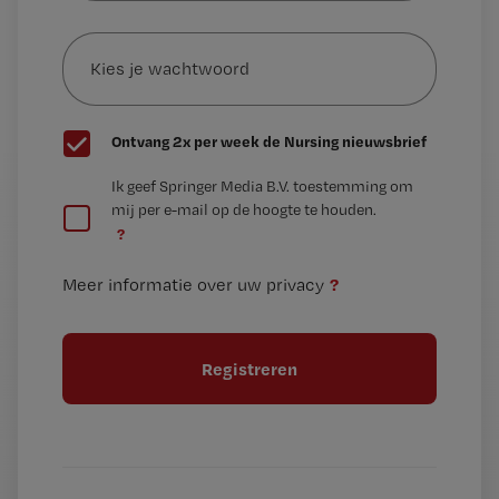
e-
Kies
mailadres?
je
*
wachtwoord
G
Ontvang 2x per week de Nursing nieuwsbrief
e
G
Ik geef Springer Media B.V. toestemming om
e
mij per e-mail op de hoogte te houden.
e
n
?
e
t
n
i
?
Meer informatie over uw privacy
t
t
i
e
t
l
e
l
?