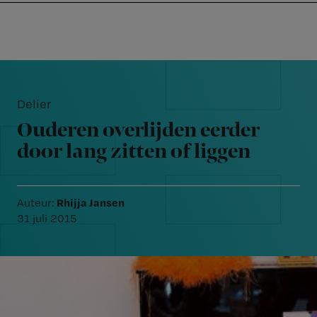
Nursing
W
Skip
Skip
Skip
voor
m
Inloggen
to
to
to
verpleegkundigen
wi
primary
main
footer
jo
navigation
content
Reader
st
Interactions
be
Delier
Ouderen overlijden eerder
door lang zitten of liggen
Rhijja Jansen
Auteur:
31 juli 2015