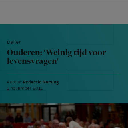
Nursing
W
Skip
Skip
Skip
voor
m
Inloggen
to
to
to
verpleegkundigen
wi
primary
main
footer
jo
navigation
content
Reader
st
Interactions
be
Delier
Ouderen: 'Weinig tijd voor
levensvragen'
Redactie Nursing
Auteur:
1 november 2011