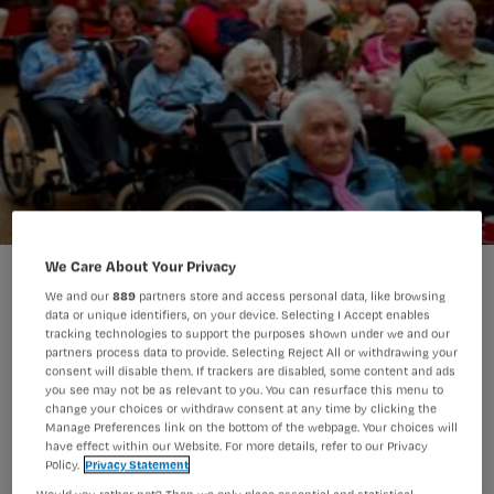
We Care About Your Privacy
Ouderen: 'Weinig tijd voor levensvragen'
We and our
889
partners store and access personal data, like browsing
data or unique identifiers, on your device. Selecting I Accept enables
tracking technologies to support the purposes shown under we and our
partners process data to provide. Selecting Reject All or withdrawing your
Verpleegkundigen en verzorgenden in
consent will disable them. If trackers are disabled, some content and ads
you see may not be as relevant to you. You can resurface this menu to
de VVT-sector besteedden in de
change your choices or withdraw consent at any time by clicking the
periode 2004-2008 minder aandacht
Manage Preferences link on the bottom of the webpage. Your choices will
have effect within our Website. For more details, refer to our Privacy
aan levensvragen van hun bewoners
Policy.
Privacy Statement
Would you rather not? Then we only place essential and statistical