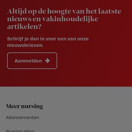
Altijd op de hoogte van het laatste
nieuws en vakinhoudelijke
artikelen?
Schrijf je dan in voor een van onze
nieuwsbrieven.
Aanmelden
Footer
Meer nursing
Abonnementen
Nursing shop