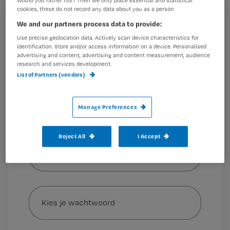
en cliënten dan in de vier jaar daarvoor.
cookies, these do not record any data about you as a person
Registreren
We and our partners process data to provide:
Wil je dit artikel lezen?
Use precise geolocation data. Actively scan device characteristics for
identification. Store and/or access information on a device. Personalised
Dat blijkt uit het onderzoek
Zorg in de laatste
advertising and content, advertising and content measurement, audience
Maak gratis een account aan en lees 2
…
research and services development.
artikelen gratis per maand
List of Partners (vendors)
Al een account of abonnement?
Log dan in
Manage Preferences
Wat
Reject All
I Accept
is
je
e-
Kies
mailadres?
je
*
wachtwoord