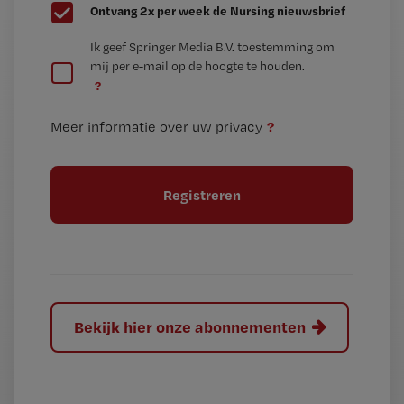
G
Ontvang 2x per week de Nursing nieuwsbrief
e
G
Ik geef Springer Media B.V. toestemming om
e
mij per e-mail op de hoogte te houden.
e
n
?
e
t
n
i
?
Meer informatie over uw privacy
t
t
i
e
t
l
e
l
?
Bekijk hier onze abonnementen