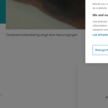
Would you ra
as a person
We and ou
Use precise 
information 
research an
'Ouderenmishandeling stijgt door bezuinigingen'
List of Part
Manage P
…
M