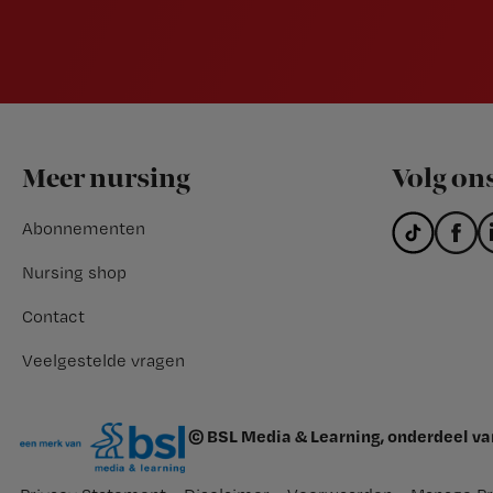
Footer
Meer nursing
Volg on
Abonnementen
Nursing shop
Contact
Veelgestelde vragen
© BSL Media & Learning, onderdeel v