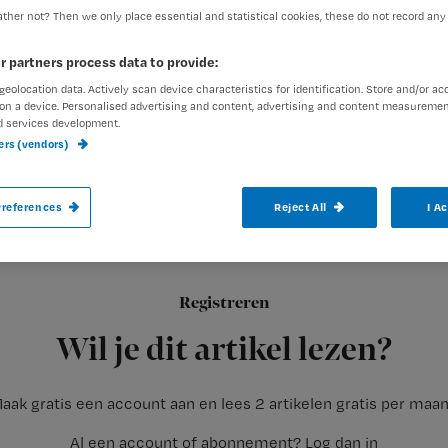
ther not? Then we only place essential and statistical cookies, these do not record any
r partners process data to provide:
Redactie TvV
20 januari 201
Auteur:
geolocation data. Actively scan device characteristics for identification. Store and/or ac
on a device. Personalised advertising and content, advertising and content measuremen
d services development.
ners (vendors)
references
Reject All
I A
De bezuinigingen zorgen ervoor dat de k
Dit zeggen diverse zorgprofessionals in het actualiteitenpr
Registreren
ouderenmishandeling in Nederland. De komende jaren wil de 
Wil je dit artikel lezen?
aak gratis een account aan en lees 2 artikelen gratis per maa
Al een account of abonnement?
Log dan in