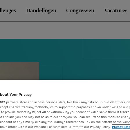
llenges
Handelingen
Congressen
Vacatures
bout Your Privacy
889
partners store and access personal data, like browsing data or unique identifiers, on
'Ouderenmis
Accept enables tracking technologies to support the purposes shown under we and our 
 to provide. Selecting Reject All or withdrawing your consent will disable them. If tracker
t and ads you see may not be as relevant to you. You can resurface this menu to chan
door bezuini
consent at any time by clicking the Manage Preferences link on the bottom of the webp
have effect within our Website. For more details, refer to our Privacy Policy.
Privacy Sta