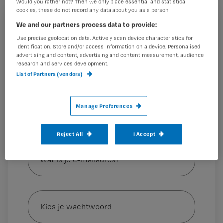
Would you rather not? Then we only place essential and statistical
overgangsregeling teruggaan naar Den
cookies, these do not record any data about you as a person
Haag.
We and our partners process data to provide:
Registreren
Use precise geolocation data. Actively scan device characteristics for
Wil je dit artikel lezen?
identification. Store and/or access information on a device. Personalised
advertising and content, advertising and content measurement, audience
Zo is de grens
research and services development.
Maak gratis een account aan en lees 2
…
List of Partners (vendors)
artikelen gratis per maand
Al een account of abonnement?
Log dan in
Manage Preferences
Reject All
I Accept
Wat
is
je
e-
Kies
mailadres?
je
*
wachtwoord