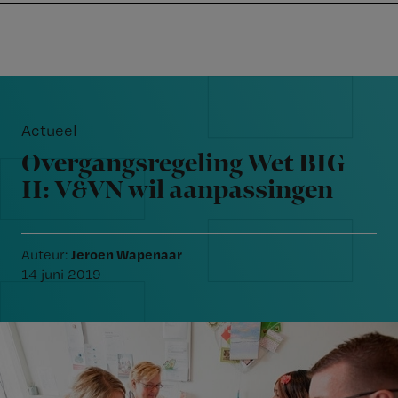
Nursing
W
Skip
Skip
Skip
voor
m
Inloggen
to
to
to
verpleegkundigen
wi
primary
main
footer
jo
navigation
content
Reader
st
Interactions
be
Actueel
Overgangsregeling Wet BIG
II: V&VN wil aanpassingen
Jeroen Wapenaar
Auteur:
14 juni 2019