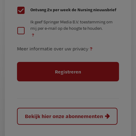
G
Ontvang 2x per week de Nursing nieuwsbrief
e
G
Ik geef Springer Media B.V. toestemming om
e
mij per e-mail op de hoogte te houden.
e
n
?
e
t
n
i
?
Meer informatie over uw privacy
t
t
i
e
t
l
e
l
?
Bekijk hier onze abonnementen