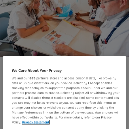
We Care About Your Privacy
We and our
889
partners store and access personal data, like browsing
data or unique identifiers, on your device. Selecting I Accept enables
V&VN gaat de kritiek van
tracking technologies to support the purposes shown under we and our
partners process data to provide. Selecting Reject All or withdrawing your
verpleegkundigen op het wetsvoorstel
consent will disable them. If trackers are disabled, some content and ads
you see may not be as relevant to you. You can resurface this menu to
Wet BIG II bespreken met minister
change your choices or withdraw consent at any time by clicking the
Manage Preferences link on the bottom of the webpage. Your choices will
Bruins. Directeur Sonja Kersten zal
have effect within our Website. For more details, refer to our Privacy
met drie specifieke zorgen over de
Policy.
Privacy Statement