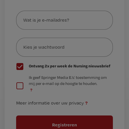
Wat
is
je
e-
Kies
mailadres?
je
*
wachtwoord
G
Ontvang 2x per week de Nursing nieuwsbrief
e
G
Ik geef Springer Media B.V. toestemming om
e
mij per e-mail op de hoogte te houden.
e
n
?
e
t
n
i
?
Meer informatie over uw privacy
t
t
i
e
t
l
e