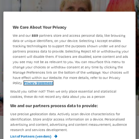
We Care About Your Privacy
We and our
889
partners store and access personal data, like browsing
data or unique identifiers, on your device. Selecting I Accept enables
tracking technologies to support the purposes shown under we and our
partners process data to provide. Selecting Reject All or withdrawing your
consent will disable them. If trackers are disabled, some content and ads
you see may not be as relevant to you. You can resurface this menu to
change your choices or withdraw consent at any time by clicking the
Manage Preferences link on the bottom of the webpage. Your choices will
have effect within our Website. For more details, refer to our Privacy
Policy.
Privacy Statement
Would you rather not? Then we only place essential and statistical
cookies, these do not record any data about you as a person
We and our partners process data to provide:
Use precise geolocation data. Actively scan device characteristics for
identification. Store and/or access information on a device. Personalised
'Pakarm beschermt verzorgende tegen knijpende cliënten'
advertising and content, advertising and content measurement, audience
research and services development.
List of Partners (vendors)