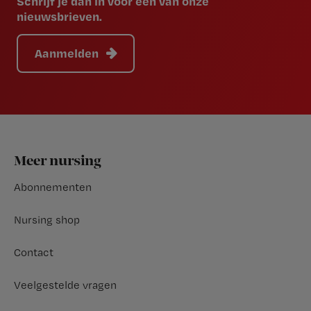
Schrijf je dan in voor een van onze
nieuwsbrieven.
Aanmelden
Footer
Meer nursing
Abonnementen
Nursing shop
Contact
Veelgestelde vragen