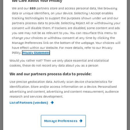
We Care About Your Privacy
het algemeen goed. Wel moet er meer
We and our
889
partners store and access personal data, like browsing
aandacht komen voor
data or unique identifiers, on your device. Selecting I Accept enables
tracking technologies to support the purposes shown under we and our
symptoombestrijding en voor minder
partners process data to provide. Selecting Reject All or withdrawing your
goed observeerbare psychosociale
consent will disable them. If trackers are disabled, some content and ads
you see may not be as relevant to you. You can resurface this menu to
aspecten. Dat blijkt uit
Registreren
change your choices or withdraw consent at any time by clicking the
Manage Preferences link on the bottom of the webpage. Your choices will
promotieonderzoek van Hella Brandt,
have effect within our Website. For more details, refer to our Privacy
Wil je dit artikel lezen?
Policy.
Privacy Statement
die op 17 januari promoveert
Would you rather not? Then we only place essential and statistical
Maak gratis een account aan en lees 2
…
cookies, these do not record any data about you as a person
artikelen gratis per maand
We and our partners process data to provide:
Al een account of abonnement?
Log dan in
Use precise geolocation data. Actively scan device characteristics for
identification. Store and/or access information on a device. Personalised
advertising and content, advertising and content measurement, audience
research and services development.
List of Partners (vendors)
Wat
is
je
Manage Preferences
e-