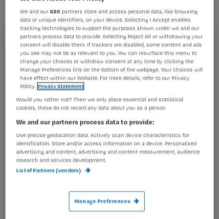
dat je op latere leeftijd dementie
We and our
889
partners store and access personal data, like browsing
ontwikkelt.
data or unique identifiers, on your device. Selecting I Accept enables
tracking technologies to support the purposes shown under we and our
partners process data to provide. Selecting Reject All or withdrawing your
consent will disable them. If trackers are disabled, some content and ads
Registreren
you see may not be as relevant to you. You can resurface this menu to
change your choices or withdraw consent at any time by clicking the
Wil je dit artikel lezen?
Dit blijkt uit onderzoek aan de King´s College in Londen
Manage Preferences link on the bottom of the webpage. Your choices will
en Anhui
have effect within our Website. For more details, refer to our Privacy
Policy.
Privacy Statement
Maak gratis een account aan en lees 2
…
artikelen gratis per maand
Would you rather not? Then we only place essential and statistical
cookies, these do not record any data about you as a person
Al een account of abonnement?
Log dan in
We and our partners process data to provide:
Use precise geolocation data. Actively scan device characteristics for
identification. Store and/or access information on a device. Personalised
advertising and content, advertising and content measurement, audience
Wat
research and services development.
is
List of Partners (vendors)
je
e-
Manage Preferences
Kies
mailadres?
je
*