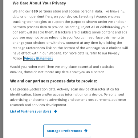
apparatuur is vaak sterk verouderd en
We Care About Your Privacy
slecht onderhouden. Dat zei de
We and our
889
partners store and access personal data, like browsing
data or unique identifiers, on your device. Selecting I Accept enables
Nederlandse Vereniging voor
tracking technologies to support the purposes shown under we and our
partners process data to provide. Selecting Reject All or withdrawing your
Anesthesiologie (NVA) gisteren in het
consent will disable them. If trackers are disabled, some content and ads
you see may not be as relevant to you. You can resurface this menu to
Algemeen Dagblad.
change your choices or withdraw consent at any time by clicking the
Manage Preferences link on the bottom of the webpage. Your choices will
have effect within our Website. For more details, refer to our Privacy
Registreren
Policy.
Privacy Statement
Would you rather not? Then we only place essential and statistical
Wil je dit artikel lezen?
cookies, these do not record any data about you as a person
Volgens de vereniging moeten anesthesiologen zelf
We and our partners process data to provide:
Maak gratis een account aan en lees 2
…
artikelen gratis per maand
Use precise geolocation data. Actively scan device characteristics for
identification. Store and/or access information on a device. Personalised
advertising and content, advertising and content measurement, audience
Al een account of abonnement?
Log dan in
research and services development.
List of Partners (vendors)
Wat
Manage Preferences
is