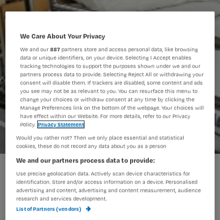
We Care About Your Privacy
We and our
887
partners store and access personal data, like browsing
data or unique identifiers, on your device. Selecting I Accept enables
tracking technologies to support the purposes shown under we and our
partners process data to provide. Selecting Reject All or withdrawing your
consent will disable them. If trackers are disabled, some content and ads
you see may not be as relevant to you. You can resurface this menu to
change your choices or withdraw consent at any time by clicking the
Manage Preferences link on the bottom of the webpage. Your choices will
have effect within our Website. For more details, refer to our Privacy
Policy.
Privacy Statement
Would you rather not? Then we only place essential and statistical
cookies, these do not record any data about you as a person
We and our partners process data to provide:
Patiënt met insomnia
Use precise geolocation data. Actively scan device characteristics for
identification. Store and/or access information on a device. Personalised
advertising and content, advertising and content measurement, audience
research and services development.
Een van de meest voorkomende
List of Partners (vendors)