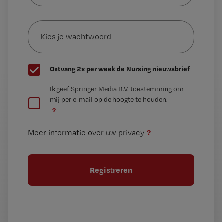
e-
Kies
mailadres?
je
*
wachtwoord
G
Ontvang 2x per week de Nursing nieuwsbrief
e
G
Ik geef Springer Media B.V. toestemming om
e
mij per e-mail op de hoogte te houden.
e
n
?
e
t
n
i
?
Meer informatie over uw privacy
t
t
i
e
t
l
e
l
?