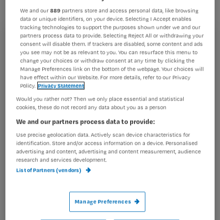
kiezen als ze onder narcose gaan.
We and our
889
partners store and access personal data, like browsing
data or unique identifiers, on your device. Selecting I Accept enables
tracking technologies to support the purposes shown under we and our
partners process data to provide. Selecting Reject All or withdrawing your
Registreren
consent will disable them. If trackers are disabled, some content and ads
Het Tilburgse ziekenhuis heeft een proef gedaan op een
you see may not be as relevant to you. You can resurface this menu to
Wil je dit artikel lezen?
change your choices or withdraw consent at any time by clicking the
van de operatiekamers en maakt dit wegens succes nu
Manage Preferences link on the bottom of the webpage. Your choices will
mogelijk
have effect within our Website. For more details, refer to our Privacy
Maak gratis een account aan en lees 2
…
Policy.
Privacy Statement
artikelen gratis per maand
Would you rather not? Then we only place essential and statistical
cookies, these do not record any data about you as a person
Al een account of abonnement?
Log dan in
We and our partners process data to provide:
Use precise geolocation data. Actively scan device characteristics for
identification. Store and/or access information on a device. Personalised
advertising and content, advertising and content measurement, audience
Wat
research and services development.
is
List of Partners (vendors)
je
e-
Kies
mailadres?
Manage Preferences
je
*