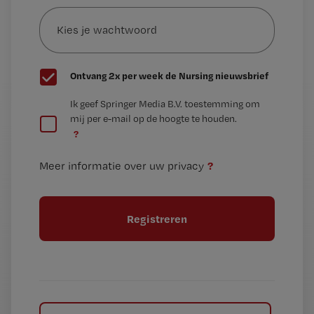
Kies
mailadres?
je
*
wachtwoord
G
Ontvang 2x per week de Nursing nieuwsbrief
e
G
Ik geef Springer Media B.V. toestemming om
e
mij per e-mail op de hoogte te houden.
e
n
?
e
t
n
i
?
Meer informatie over uw privacy
t
t
i
e
t
l
e
l
?