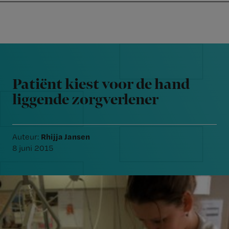
Nursing
W
Skip
Skip
Skip
voor
m
Inloggen
to
to
to
verpleegkundigen
wi
primary
main
footer
jo
navigation
content
Reader
st
Interactions
be
Patiënt kiest voor de hand
liggende zorgverlener
Rhijja Jansen
Auteur:
8 juni 2015