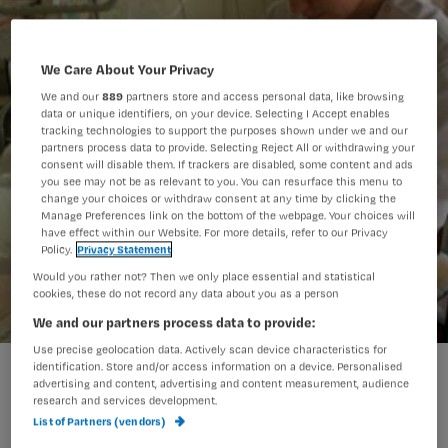
We Care About Your Privacy
We and our
889
partners store and access personal data, like browsing
data or unique identifiers, on your device. Selecting I Accept enables
tracking technologies to support the purposes shown under we and our
partners process data to provide. Selecting Reject All or withdrawing your
consent will disable them. If trackers are disabled, some content and ads
you see may not be as relevant to you. You can resurface this menu to
change your choices or withdraw consent at any time by clicking the
Manage Preferences link on the bottom of the webpage. Your choices will
have effect within our Website. For more details, refer to our Privacy
Policy.
Privacy Statement
Would you rather not? Then we only place essential and statistical
cookies, these do not record any data about you as a person
We and our partners process data to provide:
Use precise geolocation data. Actively scan device characteristics for
Patiënt kiest voor de hand liggende zorgverlener
identification. Store and/or access information on a device. Personalised
advertising and content, advertising and content measurement, audience
research and services development.
List of Partners (vendors)