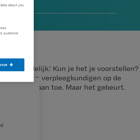
 data about you
cess
t, audience
ccept
jij bent lelijk.’ Kun je het je voorstellen?
in. Volwassen verpleegkundigen op de
uanceerder aan toe. Maar het gebeurt.
nd