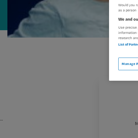
Would you ra
as a person
We and ou
Use precise 
information 
research an
List of Part
Manage P
…
M