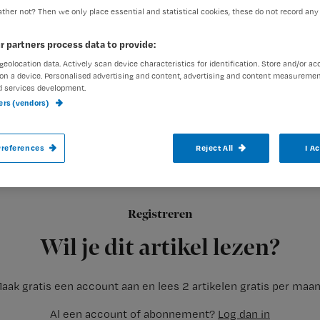
ther not? Then we only place essential and statistical cookies, these do not record any
r partners process data to provide:
exed-admin
22 januari 2007
Auteur:
geolocation data. Actively scan device characteristics for identification. Store and/or ac
on a device. Personalised advertising and content, advertising and content measuremen
d services development.
ners (vendors)
references
Reject All
I A
‘Jij mag niet meedoen met ons clubje. Want 
Niks kleine kindertjes. En niks schoolple
werkvloer. Misschien gaat het er iets gen
Registreren
Wil je dit artikel lezen?
aak gratis een account aan en lees 2 artikelen gratis per maa
Al een account of abonnement?
Log dan in