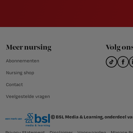
Footer
Meer nursing
Volg on
Abonnementen
Nursing shop
Contact
Veelgestelde vragen
© BSL Media & Learning, onderdeel v
Privacy Statement
Disclaimer
Voorwaarden
Manage Pr