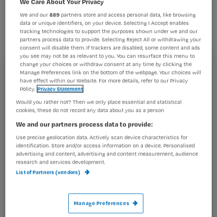
We Care About Your Privacy
een verpleeg- of verzorgingshuis
We and our
889
partners store and access personal data, like browsing
hebben de petitie voor een nieuwe cao
data or unique identifiers, on your device. Selecting I Accept enables
ondertekend.
tracking technologies to support the purposes shown under we and our
partners process data to provide. Selecting Reject All or withdrawing your
consent will disable them. If trackers are disabled, some content and ads
you see may not be as relevant to you. You can resurface this menu to
change your choices or withdraw consent at any time by clicking the
Registreren
Manage Preferences link on the bottom of the webpage. Your choices will
De ABVAKABO strijdt samen met deze werknemers voor
have effect within our Website. For more details, refer to our Privacy
Wil je dit artikel lezen?
Policy.
Privacy Statement
een goede cao, met een
behoorlijke
Would you rather not? Then we only place essential and statistical
cookies, these do not record any data about you as a person
Maak gratis een account aan en lees 2
…
artikelen gratis per maand
We and our partners process data to provide:
Use precise geolocation data. Actively scan device characteristics for
Al een account of abonnement?
Log dan in
identification. Store and/or access information on a device. Personalised
advertising and content, advertising and content measurement, audience
research and services development.
List of Partners (vendors)
Wat
is
Manage Preferences
je