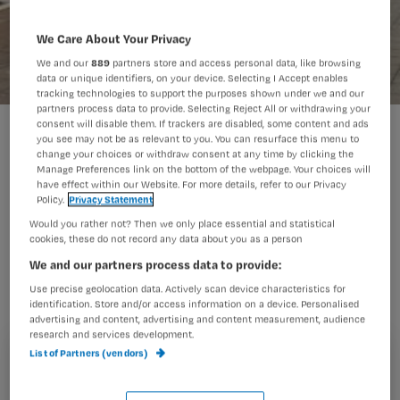
We Care About Your Privacy
We and our
889
partners store and access personal data, like browsing
data or unique identifiers, on your device. Selecting I Accept enables
tracking technologies to support the purposes shown under we and our
partners process data to provide. Selecting Reject All or withdrawing your
consent will disable them. If trackers are disabled, some content and ads
mantel
you see may not be as relevant to you. You can resurface this menu to
change your choices or withdraw consent at any time by clicking the
Manage Preferences link on the bottom of the webpage. Your choices will
have effect within our Website. For more details, refer to our Privacy
Mensen die minder dan tien uur zorg
Policy.
Privacy Statement
Would you rather not? Then we only place essential and statistical
in de week nodig hebben verliezen in
cookies, these do not record any data about you as a person
2014 hun persoonsgebonden budget
We and our partners process data to provide:
(pgb). Het overgrote deel van hen kan
Use precise geolocation data. Actively scan device characteristics for
identification. Store and/or access information on a device. Personalised
geen gepaste vervangende zorg
advertising and content, advertising and content measurement, audience
vinden bij instellingen.
research and services development.
List of Partners (vendors)
Registreren