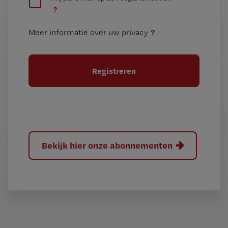
e
n
?
e
t
n
i
?
Meer informatie over uw privacy
t
t
i
e
t
l
e
l
?
Bekijk hier onze abonnementen