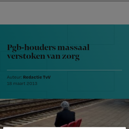
Nursing
W
Skip
Skip
Skip
voor
m
Inloggen
to
to
to
verpleegkundigen
wi
primary
main
footer
jo
navigation
content
Reader
st
Interactions
be
Pgb-houders massaal
verstoken van zorg
Redactie TvV
Auteur:
18 maart 2013