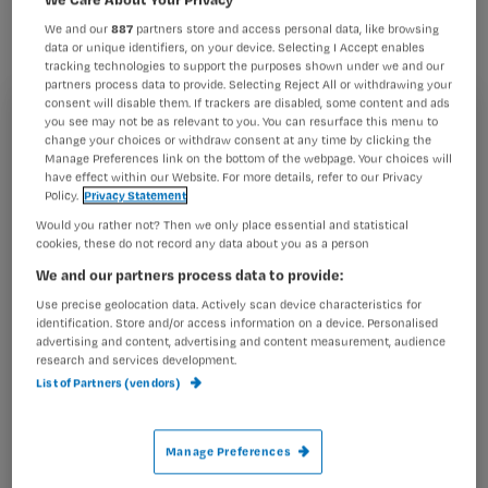
verpleeghuisbewoners met dementie
We and our
887
partners store and access personal data, like browsing
mogelijk wat tot rust brengen.
data or unique identifiers, on your device. Selecting I Accept enables
tracking technologies to support the purposes shown under we and our
partners process data to provide. Selecting Reject All or withdrawing your
consent will disable them. If trackers are disabled, some content and ads
you see may not be as relevant to you. You can resurface this menu to
Registreren
change your choices or withdraw consent at any time by clicking the
Door in verpleeghuizen systematisch pijn te behandelen,
Manage Preferences link on the bottom of the webpage. Your choices will
Wil je dit artikel lezen?
nam de agitatie van demente verpleeghuisbewoners
have effect within our Website. For more details, refer to our Privacy
aanzienlijk af, dat meldt het Nederlands Tijdschrift
Policy.
Privacy Statement
Maak gratis een account aan en lees 2
…
Would you rather not? Then we only place essential and statistical
artikelen gratis per maand
cookies, these do not record any data about you as a person
We and our partners process data to provide:
Al een account of abonnement?
Log dan in
Use precise geolocation data. Actively scan device characteristics for
identification. Store and/or access information on a device. Personalised
advertising and content, advertising and content measurement, audience
research and services development.
Wat
List of Partners (vendors)
is
je
Manage Preferences
e-
Kies
mailadres?