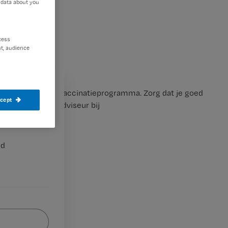
 data about you
cess
t, audience
eel van het Rijksvaccinatieprogramma. Zorg dat je goed
ccept
arts en medisch adviseur bij
nd