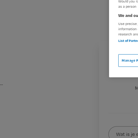
Would you ra
as a person
We and ou
Use precise 
information 
research an
List of Part
Manage P
…
M
Wat
is