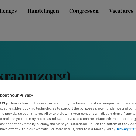
llenges
Handelingen
Congressen
Vacatures
kraamzorg)
bout Your Privacy
887
partners store and access personal data, like browsing data or unique identifiers, on
Accept enables tracking technologies to support the purposes shown under we and our 
 to provide. Selecting Reject All or withdrawing your consent will disable them. If tracker
t and ads you see may not be as relevant to you. You can resurface this menu to chan
consent at any time by clicking the Manage Preferences link on the bottom of the webp
have effect within our Website. For more details, refer to our Privacy Policy.
Privacy Sta