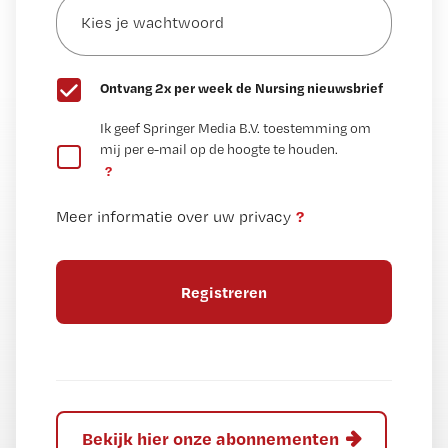
je
*
wachtwoord
G
Ontvang 2x per week de Nursing nieuwsbrief
e
G
Ik geef Springer Media B.V. toestemming om
e
mij per e-mail op de hoogte te houden.
e
n
?
e
t
n
i
?
Meer informatie over uw privacy
t
t
i
e
t
l
e
l
?
Bekijk hier onze abonnementen