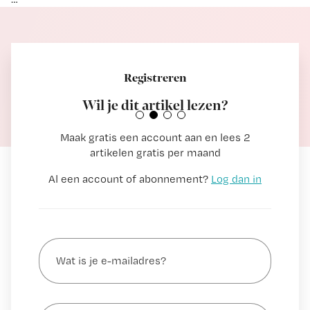
Meer podcasts van nursing
Registreren
Wil je dit artikel lezen?
Maak gratis een account aan en lees 2
artikelen gratis per maand
Al een account of abonnement?
Log dan in
Wat
is
je
e-
Kies
mailadres?