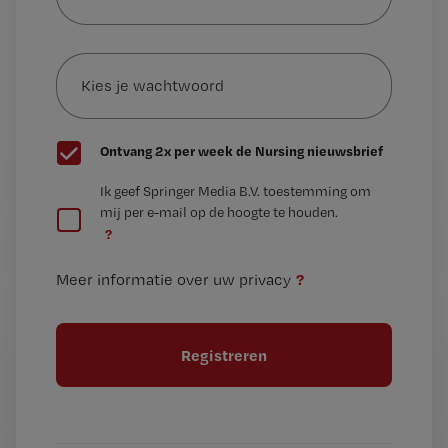
je
e-
Kies
mailadres?
je
*
wachtwoord
G
Ontvang 2x per week de Nursing nieuwsbrief
e
G
Ik geef Springer Media B.V. toestemming om
e
mij per e-mail op de hoogte te houden.
e
n
?
e
t
n
i
?
Meer informatie over uw privacy
t
t
i
e
t
l
e
l
?