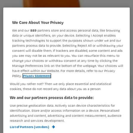
We Care About Your Privacy
We and our
889
partners store and access personal data, like browsing
data or unique identifiers, on your device. Selecting I Accept enables
tracking technologies to support the purposes shown under we and our
partners process data to provide. Selecting Reject All or withdrawing your
consent will disable them. If trackers are disabled, some content and ads
you see may not be as relevant to you. You can resurface this menu to
change your choices or withdraw consent at any time by clicking the
Manage Preferences link on the bottom of the webpage. Your choices will
have effect within our Website. For more details, refer to our Privacy
Policy.
Privacy Statement
Would you rather not? Then we only place essential and statistical
cookies, these do not record any data about you as a person
We and our partners process data to provide:
Use precise geolocation data. Actively scan device characteristics for
identification. Store and/or access information on a device. Personalised
advertising and content, advertising and content measurement, audience
Poli voor anusatresie en Hirschsprung
research and services development.
List of Partners (vendors)