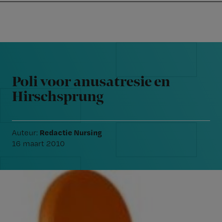
Nursing
W
Skip
Skip
Skip
voor
m
Inloggen
to
to
to
verpleegkundigen
wi
primary
main
footer
jo
navigation
content
Reader
st
Interactions
be
Poli voor anusatresie en
Hirschsprung
Redactie Nursing
Auteur:
16 maart 2010