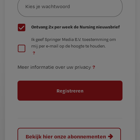
je
*
wachtwoord
G
Ontvang 2x per week de Nursing nieuwsbrief
e
G
Ik geef Springer Media B.V. toestemming om
e
mij per e-mail op de hoogte te houden.
e
n
?
e
t
n
i
?
Meer informatie over uw privacy
t
t
i
e
t
l
e
l
?
Bekijk hier onze abonnementen