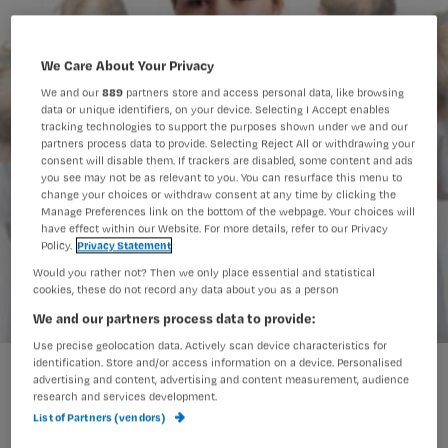
We Care About Your Privacy
We and our
889
partners store and access personal data, like browsing
data or unique identifiers, on your device. Selecting I Accept enables
tracking technologies to support the purposes shown under we and our
partners process data to provide. Selecting Reject All or withdrawing your
consent will disable them. If trackers are disabled, some content and ads
you see may not be as relevant to you. You can resurface this menu to
change your choices or withdraw consent at any time by clicking the
Manage Preferences link on the bottom of the webpage. Your choices will
have effect within our Website. For more details, refer to our Privacy
Policy.
Privacy Statement
Would you rather not? Then we only place essential and statistical
cookies, these do not record any data about you as a person
We and our partners process data to provide:
Use precise geolocation data. Actively scan device characteristics for
identification. Store and/or access information on a device. Personalised
Poll: verpleegkundige weleens gediscrimineerd
advertising and content, advertising and content measurement, audience
research and services development.
List of Partners (vendors)