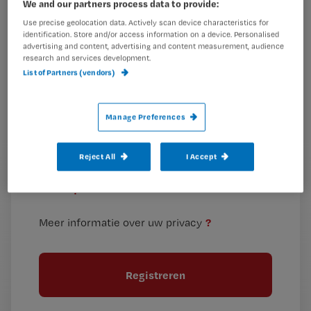
We and our partners process data to provide:
is
Use precise geolocation data. Actively scan device characteristics for
je
identification. Store and/or access information on a device. Personalised
advertising and content, advertising and content measurement, audience
e-
research and services development.
Kies
mailadres?
List of Partners (vendors)
je
*
wachtwoord
Manage Preferences
G
Ontvang 2x per week de Nursing nieuwsbrief
e
Reject All
I Accept
G
Ik geef Springer Media B.V. toestemming om
e
mij per e-mail op de hoogte te houden.
e
n
?
e
t
n
i
?
Meer informatie over uw privacy
t
t
i
e
t
l
e
l