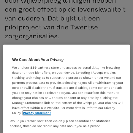
door wijkverpleegkundigen hebben
een groot effect op de levenskwaliteit
van ouderen. Dat blijkt uit een
pilotproject van drie Twentse
zorgorganisaties.
We Care About Your Privacy
Registreren
We and our
889
partners store and access personal data, like browsing
Het afgelopen half jaar namen bijna vierhonderd 55-
data or unique identifiers, on your device. Selecting I Accept enables
Wil je dit artikel lezen?
plussers uit de regio
tracking technologies to support the purposes shown under we and our
partners process data to provide. Selecting Reject All or withdrawing your
Twente deel
consent will disable them. If trackers are disabled, some content and ads
Maak gratis een account aan en lees 2
…
you see may not be as relevant to you. You can resurface this menu to
artikelen gratis per maand
change your choices or withdraw consent at any time by clicking the
Manage Preferences link on the bottom of the webpage. Your choices will
Al een account of abonnement?
Log dan in
have effect within our Website. For more details, refer to our Privacy
Policy.
Privacy Statement
Would you rather not? Then we only place essential and statistical
cookies, these do not record any data about you as a person
Wat