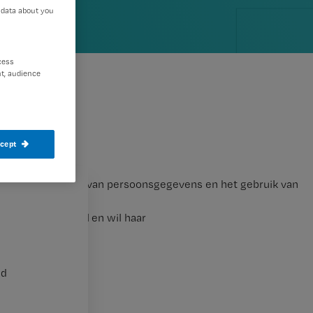
 data about you
cess
t, audience
ccept
 over de privacy van persoonsgegevens en het gebruik van
 dit wetsvoorstel en wil haar
nd