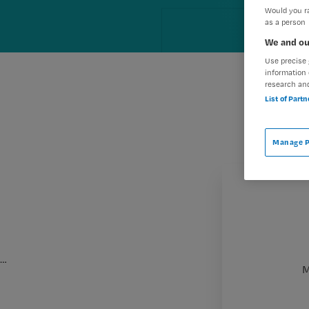
Would you ra
as a person
We and ou
Use precise 
information 
research an
List of Part
Manage P
…
M