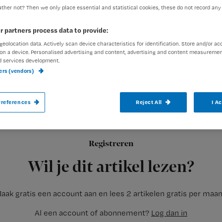
ther not? Then we only place essential and statistical cookies, these do not record any
r partners process data to provide:
geolocation data. Actively scan device characteristics for identification. Store and/or ac
on a device. Personalised advertising and content, advertising and content measuremen
d services development.
ners (vendors)
references
Reject All
I A
In de Tweede Kamer is in 2009 een wetsvoorstel aangenomen
emailadressen.
Registreren
Reed Business, uitgever van de TvV nieuwsbrief, houdt zich aan
Wil je dit artikel lezen?
aak gratis een account aan en lees 2 artikelen gratis per maa
Al een account of abonnement?
Log dan in