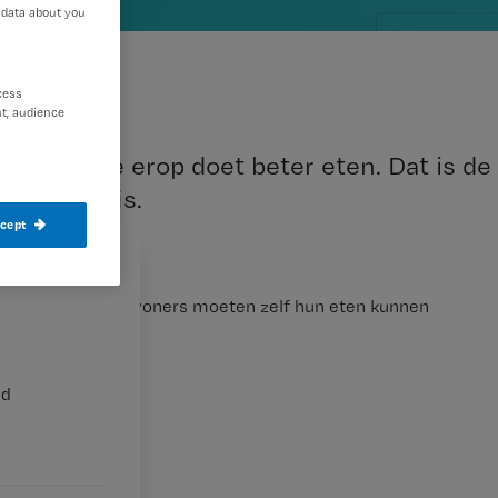
 data about you
cess
t, audience
bloemetje erop doet beter eten. Dat is de
ristel Nijs.
ccept
, verpleeghuisbewoners moeten zelf hun eten kunnen
nd