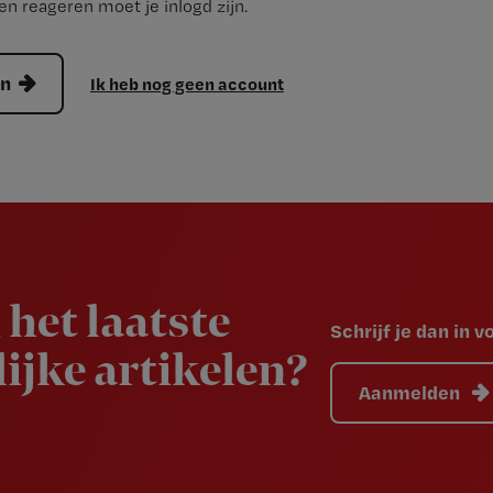
n reageren moet je inlogd zijn.
en
Ik heb nog geen account
 het laatste
Schrijf je dan in 
ijke artikelen?
Aanmelden