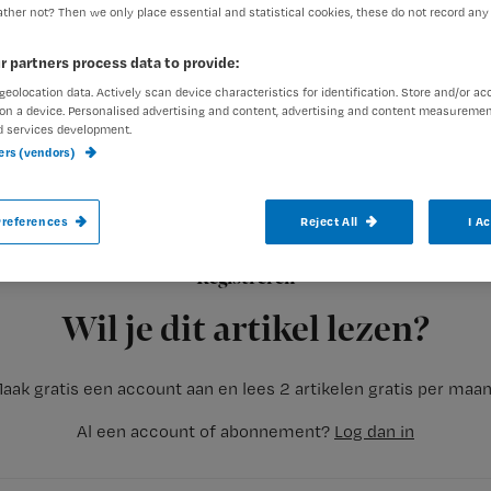
ther not? Then we only place essential and statistical cookies, these do not record any
r partners process data to provide:
geolocation data. Actively scan device characteristics for identification. Store and/or ac
on a device. Personalised advertising and content, advertising and content measuremen
d services development.
ners (vendors)
Een gedekte tafel met dekschalen en een 
conclusie van het promotieonderzoek van K
references
Reject All
I A
Registreren
Weg met de geproportioneerde maaltijden op drievaksborden
Wil je dit artikel lezen?
aak gratis een account aan en lees 2 artikelen gratis per maa
Al een account of abonnement?
Log dan in