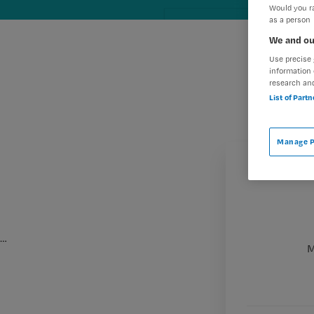
Would you ra
as a person
We and ou
Use precise 
information 
research an
List of Part
Manage P
…
M