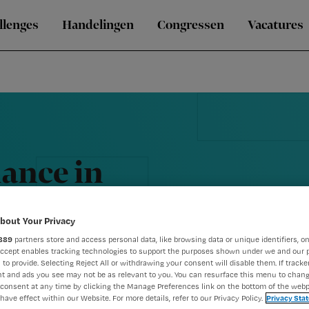
llenges
Handelingen
Congressen
Vacatures
ance in
bout Your Privacy
889
partners store and access personal data, like browsing data or unique identifiers, on
Accept enables tracking technologies to support the purposes shown under we and our 
 to provide. Selecting Reject All or withdrawing your consent will disable them. If tracker
t and ads you see may not be as relevant to you. You can resurface this menu to chan
consent at any time by clicking the Manage Preferences link on the bottom of the webp
have effect within our Website. For more details, refer to our Privacy Policy.
Privacy Sta