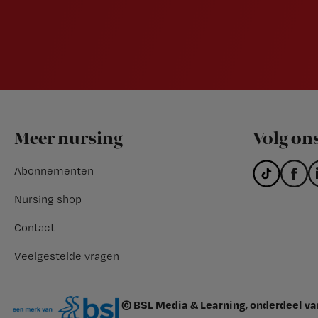
Footer
Meer nursing
Volg on
Abonnementen
Nursing shop
Contact
Veelgestelde vragen
© BSL Media & Learning, onderdeel v