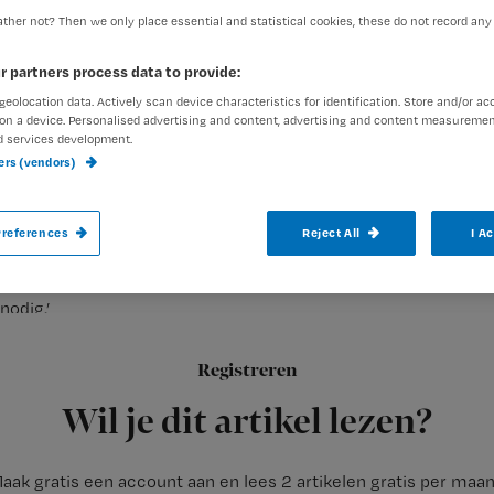
ther not? Then we only place essential and statistical cookies, these do not record any
r partners process data to provide:
Redactie Nursing
10 januari 
Auteur:
geolocation data. Actively scan device characteristics for identification. Store and/or ac
on a device. Personalised advertising and content, advertising and content measuremen
d services development.
ners (vendors)
references
Reject All
I A
Interview over de diagnostiek en behandeling van pijn bij pati
nodig.’
Registreren
In 2008 is
de richtlijn ‘Diagnostiek en behandeling van pijn bij
Wil je dit artikel lezen?
aak gratis een account aan en lees 2 artikelen gratis per maa