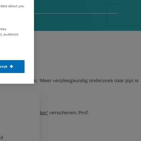
 data about you
2008
cess
t, audience
ccept
ënten met kanker. ‘Meer verpleegkundig onderzoek naar pijn is
 patiënten met kanker’
verschenen. Prof.
nd