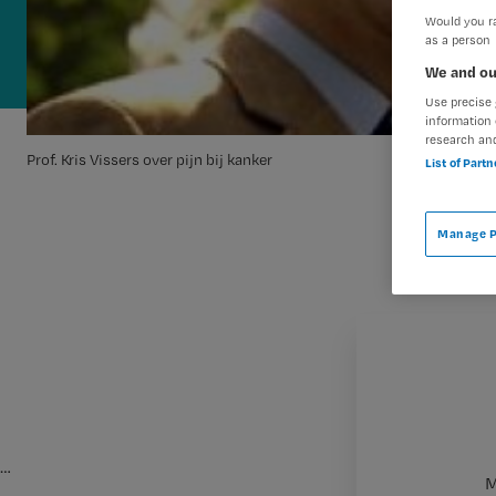
Would you ra
as a person
We and ou
Use precise 
information 
research an
Prof. Kris Vissers over pijn bij kanker
List of Part
Manage P
…
M