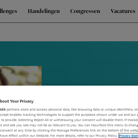
llenges
Handelingen
Congressen
Vacatures
bout Your Privacy
889
partners store and access personal data, like browsing data or unique identifiers, on
Prof. Kris Vi
Accept enables tracking technologies to support the purposes shown under we and our 
 to provide. Selecting Reject All or withdrawing your consent will disable them. If tracker
t and ads you see may not be as relevant to you. You can resurface this menu to chan
kanker
consent at any time by clicking the Manage Preferences link on the bottom of the webp
have effect within our Website. For more details, refer to our Privacy Policy.
Privacy Sta