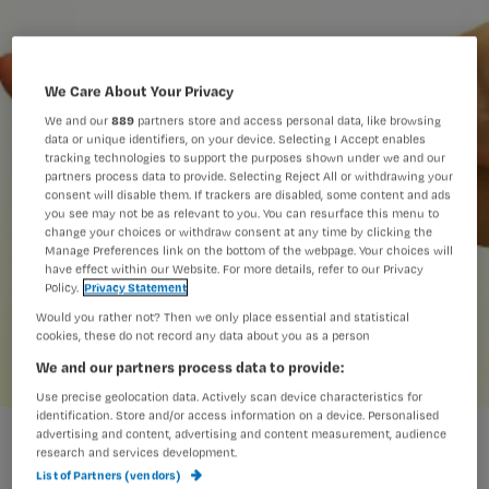
We Care About Your Privacy
We and our
889
partners store and access personal data, like browsing
data or unique identifiers, on your device. Selecting I Accept enables
tracking technologies to support the purposes shown under we and our
partners process data to provide. Selecting Reject All or withdrawing your
consent will disable them. If trackers are disabled, some content and ads
you see may not be as relevant to you. You can resurface this menu to
change your choices or withdraw consent at any time by clicking the
Manage Preferences link on the bottom of the webpage. Your choices will
have effect within our Website. For more details, refer to our Privacy
Policy.
Privacy Statement
Would you rather not? Then we only place essential and statistical
cookies, these do not record any data about you as a person
We and our partners process data to provide:
Use precise geolocation data. Actively scan device characteristics for
identification. Store and/or access information on a device. Personalised
'Pulsaties voelen niet geschikt om doorbloeding been te
advertising and content, advertising and content measurement, audience
research and services development.
controleren'
List of Partners (vendors)