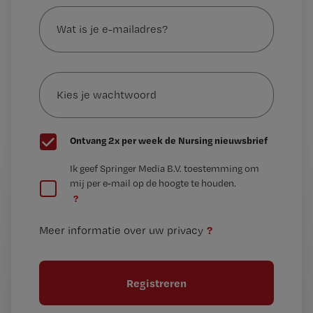
Wat
is
je
e-
Kies
mailadres?
je
*
wachtwoord
G
Ontvang 2x per week de Nursing nieuwsbrief
e
G
Ik geef Springer Media B.V. toestemming om
e
mij per e-mail op de hoogte te houden.
e
n
?
e
t
n
i
?
Meer informatie over uw privacy
t
t
i
e
t
l
e
l