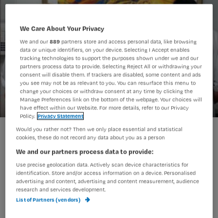
We Care About Your Privacy
We and our
889
partners store and access personal data, like browsing
data or unique identifiers, on your device. Selecting I Accept enables
tracking technologies to support the purposes shown under we and our
partners process data to provide. Selecting Reject All or withdrawing your
consent will disable them. If trackers are disabled, some content and ads
you see may not be as relevant to you. You can resurface this menu to
change your choices or withdraw consent at any time by clicking the
Manage Preferences link on the bottom of the webpage. Your choices will
have effect within our Website. For more details, refer to our Privacy
Policy.
Privacy Statement
Radboud verbetert hartchirurgie met klinisch pad
Would you rather not? Then we only place essential and statistical
cookies, these do not record any data about you as a person
We and our partners process data to provide:
Use precise geolocation data. Actively scan device characteristics for
MAARSSEN – Het UMC St Radboud
identification. Store and/or access information on a device. Personalised
advertising and content, advertising and content measurement, audience
gaat een klinisch pad hartchirurgie
research and services development.
inzetten om de kwaliteit van zorg op
List of Partners (vendors)
het gebied van cardiochirurgie voor