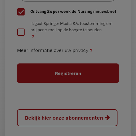
G
Ontvang 2x per week de Nursing nieuwsbrief
e
G
Ik geef Springer Media B.V. toestemming om
e
mij per e-mail op de hoogte te houden.
e
n
?
e
t
n
i
?
Meer informatie over uw privacy
t
t
i
e
t
l
e
l
?
Bekijk hier onze abonnementen