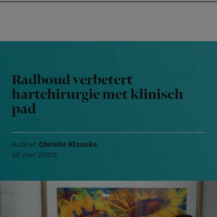
Nursing
W
Skip
Skip
Skip
voor
m
Inloggen
to
to
to
verpleegkundigen
wi
primary
main
footer
jo
navigation
content
Reader
st
Interactions
be
Radboud verbetert
hartchirurgie met klinisch
pad
Christie Klaucke
Auteur:
16 mei 2006