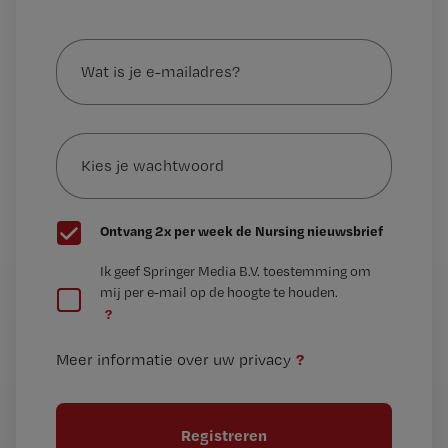
Wat
is
je
e-
Kies
mailadres?
je
*
wachtwoord
G
Ontvang 2x per week de Nursing nieuwsbrief
e
G
Ik geef Springer Media B.V. toestemming om
e
mij per e-mail op de hoogte te houden.
e
n
?
e
t
n
i
?
Meer informatie over uw privacy
t
t
i
e
t
l
e