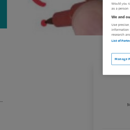
Would you ra
as a person
We and ou
Use precise 
information 
research an
List of Part
Manage P
…
M