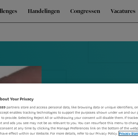
llenges
Handelingen
Congressen
Vacatures
bout Your Privacy
889
partners store and access personal data, like browsing data or unique identifiers, on
Accept enables tracking technologies to support the purposes shown under we and our 
 to provide. Selecting Reject All or withdrawing your consent will disable them. If tracker
t and ads you see may not be as relevant to you. You can resurface this menu to chan
Reanimeren 
consent at any time by clicking the Manage Preferences link on the bottom of the webp
have effect within our Website. For more details, refer to our Privacy Policy.
Privacy Sta