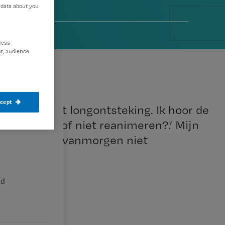
 data about you
cess
t, audience
ccept
ng over, met longontsteking. Ik hoor de
‘Moet ik wel of niet reanimeren?.’ Mijn
. Daar had ze vanmorgen niet
nd