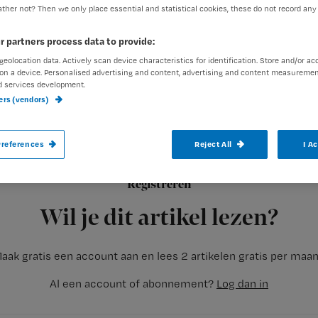
ther not? Then we only place essential and statistical cookies, these do not record any
r partners process data to provide:
exed-admin
25 juli 2006
Auteur:
geolocation data. Actively scan device characteristics for identification. Store and/or ac
on a device. Personalised advertising and content, advertising and content measuremen
d services development.
ners (vendors)
references
Reject All
I A
Er komt een patiënt van een andere afdeli
overdracht aan. ‘En zijn beleid?’ vraag ik. 
Registreren
collega van elders bladert in de papieren
Wil je dit artikel lezen?
aak gratis een account aan en lees 2 artikelen gratis per maa
Al een account of abonnement?
Log dan in