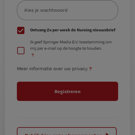
Kies
mailadres?
je
*
wachtwoord
G
Ontvang 2x per week de Nursing nieuwsbrief
e
G
Ik geef Springer Media B.V. toestemming om
e
mij per e-mail op de hoogte te houden.
e
n
?
e
t
n
i
?
Meer informatie over uw privacy
t
t
i
e
t
l
e
l
?