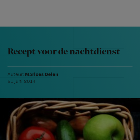
Nursing
W
Skip
Skip
Skip
voor
m
Inloggen
to
to
to
verpleegkundigen
wi
primary
main
footer
jo
navigation
content
Reader
st
Interactions
be
Recept voor de nachtdienst
Marloes Oelen
Auteur:
21 juni 2014