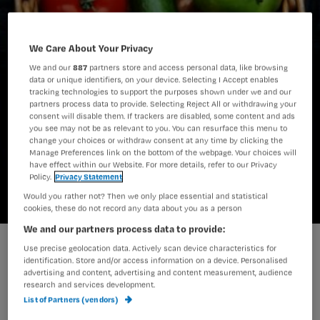
We Care About Your Privacy
We and our
887
partners store and access personal data, like browsing
data or unique identifiers, on your device. Selecting I Accept enables
tracking technologies to support the purposes shown under we and our
partners process data to provide. Selecting Reject All or withdrawing your
consent will disable them. If trackers are disabled, some content and ads
you see may not be as relevant to you. You can resurface this menu to
change your choices or withdraw consent at any time by clicking the
Manage Preferences link on the bottom of the webpage. Your choices will
have effect within our Website. For more details, refer to our Privacy
Policy.
Privacy Statement
Would you rather not? Then we only place essential and statistical
cookies, these do not record any data about you as a person
We and our partners process data to provide:
Recept voor de nachtdienst
Use precise geolocation data. Actively scan device characteristics for
identification. Store and/or access information on a device. Personalised
advertising and content, advertising and content measurement, audience
research and services development.
Het is belangrijk om tijdens je
List of Partners (vendors)