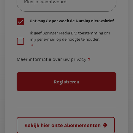
wachtwoord
G
Ontvang 2x per week de Nursing nieuwsbrief
e
G
Ik geef Springer Media B.V. toestemming om
e
mij per e-mail op de hoogte te houden.
e
n
?
e
t
n
i
?
Meer informatie over uw privacy
t
t
i
e
t
l
e
l
?
Bekijk hier onze abonnementen