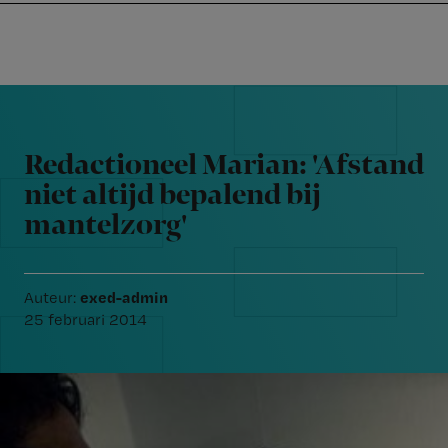
Nursing
W
Skip
Skip
Skip
voor
m
Inloggen
to
to
to
verpleegkundigen
wi
primary
main
footer
jo
navigation
content
Reader
st
Interactions
be
Redactioneel Marian: 'Afstand
niet altijd bepalend bij
mantelzorg'
exed-admin
Auteur:
25 februari 2014