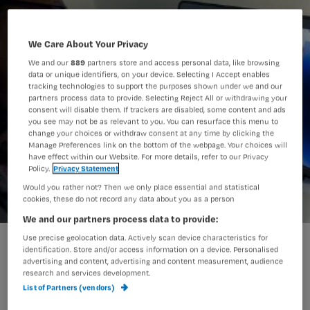
We Care About Your Privacy
We and our
889
partners store and access personal data, like browsing
data or unique identifiers, on your device. Selecting I Accept enables
tracking technologies to support the purposes shown under we and our
partners process data to provide. Selecting Reject All or withdrawing your
consent will disable them. If trackers are disabled, some content and ads
you see may not be as relevant to you. You can resurface this menu to
change your choices or withdraw consent at any time by clicking the
Manage Preferences link on the bottom of the webpage. Your choices will
have effect within our Website. For more details, refer to our Privacy
Policy.
Privacy Statement
Would you rather not? Then we only place essential and statistical
cookies, these do not record any data about you as a person
We and our partners process data to provide:
Use precise geolocation data. Actively scan device characteristics for
identification. Store and/or access information on a device. Personalised
Familiezorg: een actueel onderwerp
advertising and content, advertising and content measurement, audience
research and services development.
dat de gemoederen hevig bezig houdt,
List of Partners (vendors)
niet in het minst omdat vele personen