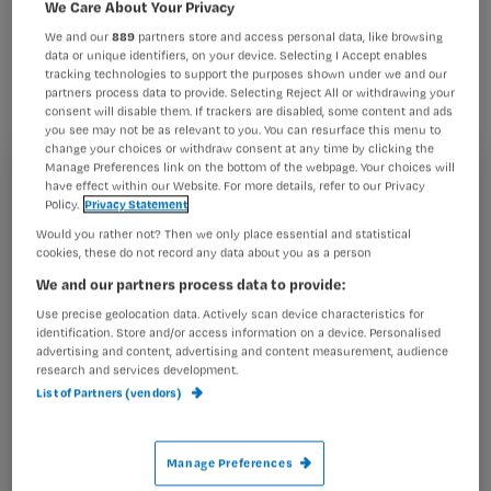
We Care About Your Privacy
sinds 2007. Tijdens de 34ste Week van
We and our
889
partners store and access personal data, like browsing
Verpleegkundigen en Vroedvrouwen
data or unique identifiers, on your device. Selecting I Accept enables
van het NVKVV in Oostende, konden
tracking technologies to support the purposes shown under we and our
partners process data to provide. Selecting Reject All or withdrawing your
bezoekers een online rekentoets
consent will disable them. If trackers are disabled, some content and ads
you see may not be as relevant to you. You can resurface this menu to
maken.
change your choices or withdraw consent at any time by clicking the
Manage Preferences link on the bottom of the webpage. Your choices will
Registreren
have effect within our Website. For more details, refer to our Privacy
Policy.
Privacy Statement
Wil je dit artikel lezen?
Would you rather not? Then we only place essential and statistical
Van
cookies, these do not record any data about you as a person
Maak gratis een account aan en lees 2
…
We and our partners process data to provide:
artikelen gratis per maand
Use precise geolocation data. Actively scan device characteristics for
identification. Store and/or access information on a device. Personalised
Al een account of abonnement?
Log dan in
advertising and content, advertising and content measurement, audience
research and services development.
List of Partners (vendors)
Wat
is
Manage Preferences
je