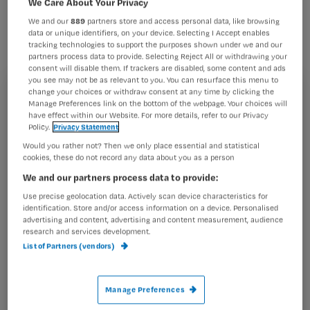
We Care About Your Privacy
de gaten worden gehouden.
We and our
889
partners store and access personal data, like browsing
data or unique identifiers, on your device. Selecting I Accept enables
tracking technologies to support the purposes shown under we and our
partners process data to provide. Selecting Reject All or withdrawing your
consent will disable them. If trackers are disabled, some content and ads
Dat adviseert de International Diabetes Federation in een
you see may not be as relevant to you. You can resurface this menu to
nieuwe richtlijn.
change your choices or withdraw consent at any time by clicking the
Registreren
Manage Preferences link on the bottom of the webpage. Your choices will
have effect within our Website. For more details, refer to our Privacy
Hyperglykemie
Wil je dit artikel lezen?
Policy.
Privacy Statement
De concentratie mag volgens de richtlijn twee uur na de
Would you rather not? Then we only place essential and statistical
Maak gratis een account aan en lees 2
cookies, these do not record any data about you as a person
…
artikelen gratis per maand
We and our partners process data to provide:
Use precise geolocation data. Actively scan device characteristics for
Al een account of abonnement?
Log dan in
identification. Store and/or access information on a device. Personalised
advertising and content, advertising and content measurement, audience
research and services development.
List of Partners (vendors)
Wat
is
je
Manage Preferences
e-