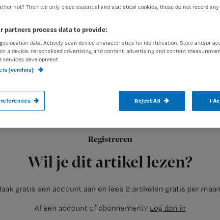
ther not? Then we only place essential and statistical cookies, these do not record any
r partners process data to provide:
geolocation data. Actively scan device characteristics for identification. Store and/or ac
on a device. Personalised advertising and content, advertising and content measuremen
d services development.
De Orde van Medisch Specialisten heeft e
ners (vendors)
en de controle van medische apparatuur. De
toegestuurd, zo heeft de Orde gisteren 
references
Reject All
I A
Registreren
Medisch specialisten zijn verantwoordelijk
Wil je dit artikel lezen?
aak gratis een account aan en lees 2 artikelen gratis per maa
Al een account of abonnement?
Log dan in