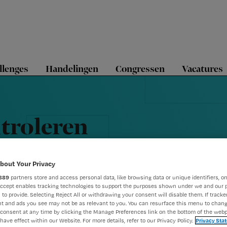
llenges
Handelingen
Congressen
Vacatures
ntroleren
tuur
bout Your Privacy
889
partners store and access personal data, like browsing data or unique identifiers, on
Accept enables tracking technologies to support the purposes shown under we and our 
 to provide. Selecting Reject All or withdrawing your consent will disable them. If tracker
t and ads you see may not be as relevant to you. You can resurface this menu to chan
consent at any time by clicking the Manage Preferences link on the bottom of the webp
have effect within our Website. For more details, refer to our Privacy Policy.
Privacy Sta