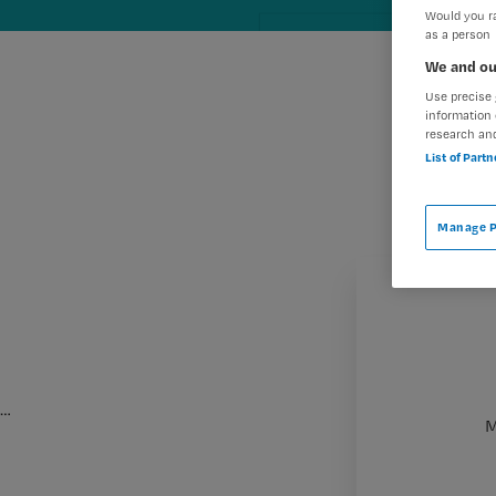
Would you ra
as a person
We and ou
Use precise 
information 
research an
List of Part
Manage P
…
M