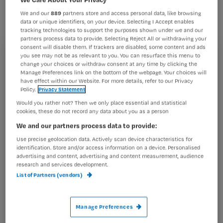
update van beide huidaandoeningen
We and our
889
partners store and access personal data, like browsing
gebeurt in een gezamenlijk project.
data or unique identifiers, on your device. Selecting I Accept enables
tracking technologies to support the purposes shown under we and our
partners process data to provide. Selecting Reject All or withdrawing your
consent will disable them. If trackers are disabled, some content and ads
you see may not be as relevant to you. You can resurface this menu to
Registreren
change your choices or withdraw consent at any time by clicking the
Het
LEVV
werkt in dit project samen met het
Manage Preferences link on the bottom of the webpage. Your choices will
Wil je dit artikel lezen?
Kwaliteitsinstituut voor de gezondheidszorg CBO, het
have effect within our Website. For more details, refer to our Privacy
Policy.
Privacy Statement
Nederlands
Maak gratis een account aan en lees 2
…
Would you rather not? Then we only place essential and statistical
artikelen gratis per maand
cookies, these do not record any data about you as a person
We and our partners process data to provide:
Al een account of abonnement?
Log dan in
Use precise geolocation data. Actively scan device characteristics for
identification. Store and/or access information on a device. Personalised
advertising and content, advertising and content measurement, audience
research and services development.
Wat
List of Partners (vendors)
is
je
Manage Preferences
e-
Kies
mailadres?