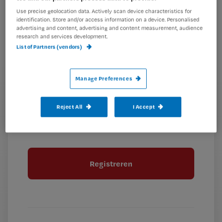
e-
Use precise geolocation data. Actively scan device characteristics for
Kies
mailadres?
identification. Store and/or access information on a device. Personalised
je
*
advertising and content, advertising and content measurement, audience
wachtwoord
research and services development.
List of Partners (vendors)
G
Ontvang 2x per week de Nursing nieuwsbrief
e
Manage Preferences
G
Ik geef Springer Media B.V. toestemming om
e
mij per e-mail op de hoogte te houden.
e
n
?
e
t
Reject All
I Accept
n
i
?
Meer informatie over uw privacy
t
t
i
e
t
l
e
l
?