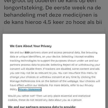
vergroot bij ouderen de kans op een
longontsteking. De eerste week na de
behandeling met deze medicijnen is
de kans hierop 4,5 keer zo hoog als bij
controle-personen.
Registreren
Wil je dit artikel lezen?
We Care About Your Privacy
Dat beschrijven onderzoekers
We and our
889
partners store and access personal data, like browsing
Maak gratis een account aan en lees 2
data or unique identifiers, on your device. Selecting I Accept enables
…
tracking technologies to support the purposes shown under we and our
artikelen gratis per maand
partners process data to provide. Selecting Reject All or withdrawing your
consent will disable them. If trackers are disabled, some content and ads
Al een account of abonnement?
Log dan in
you see may not be as relevant to you. You can resurface this menu to
change your choices or withdraw consent at any time by clicking the
Manage Preferences link on the bottom of the webpage. Your choices will
have effect within our Website. For more details, refer to our Privacy
Policy.
Privacy Statement
Wat
Would you rather not? Then we only place essential and statistical
is
cookies, these do not record any data about you as a person
je
We and our partners process data to provide: