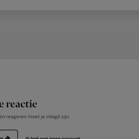
e reactie
n reageren moet je inlogd zijn.
en
Ik heb nog geen account