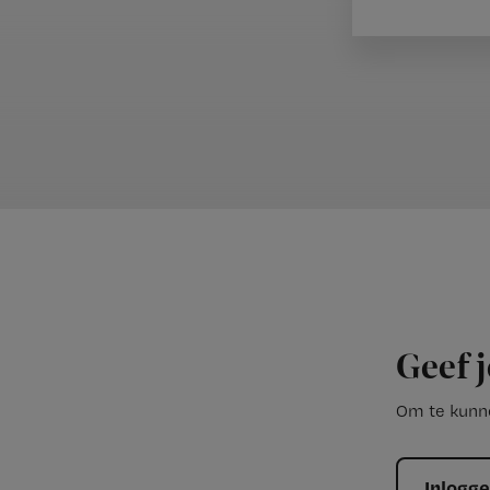
Geef j
Om te kunne
Inlogg