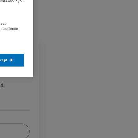
 data about you
cess
t, audience
ccept
nd