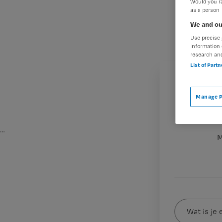
Would you ra
as a person
We and ou
Use precise 
information 
research an
List of Part
Manage P
…
M
Wat
is