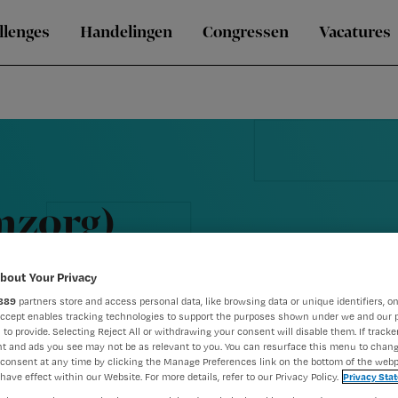
llenges
Handelingen
Congressen
Vacatures
mzorg)
bout Your Privacy
889
partners store and access personal data, like browsing data or unique identifiers, on
Accept enables tracking technologies to support the purposes shown under we and our 
 to provide. Selecting Reject All or withdrawing your consent will disable them. If tracker
t and ads you see may not be as relevant to you. You can resurface this menu to chan
consent at any time by clicking the Manage Preferences link on the bottom of the webp
have effect within our Website. For more details, refer to our Privacy Policy.
Privacy Sta