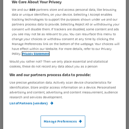
zeventig tot tachtig klachten
We Care About Your Privacy
We and our
889
partners store and access personal data, like browsing
verzameld over hartoperaties bij
data or unique identifiers, on your device. Selecting I Accept enables
volwassenen in het Universitair
tracking technologies to support the purposes shown under we and our
partners process data to provide. Selecting Reject All or withdrawing your
Medisch Centrum St Radboud (UMC)
consent will disable them. If trackers are disabled, some content and ads
you see may not be as relevant to you. You can resurface this menu to
in Nijmegen.
change your choices or withdraw consent at any time by clicking the
Manage Preferences link on the bottom of the webpage. Your choices will
Registreren
have effect within our Website. For more details, refer to our Privacy
Policy.
Privacy Statement
Wil je dit artikel lezen?
Would you rather not? Then we only place essential and statistical
De advocaat gaat die klachten voor 15
cookies, these do not record any data about you as a person
Maak gratis een account aan en lees 2
…
We and our partners process data to provide:
artikelen gratis per maand
Use precise geolocation data. Actively scan device characteristics for
identification. Store and/or access information on a device. Personalised
Al een account of abonnement?
Log dan in
advertising and content, advertising and content measurement, audience
research and services development.
List of Partners (vendors)
Wat
is
Manage Preferences
je