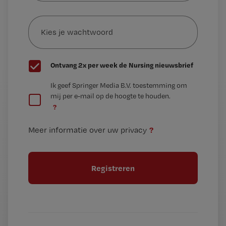
e-
Kies
mailadres?
je
*
wachtwoord
G
Ontvang 2x per week de Nursing nieuwsbrief
e
G
Ik geef Springer Media B.V. toestemming om
e
mij per e-mail op de hoogte te houden.
e
n
?
e
t
n
i
?
Meer informatie over uw privacy
t
t
i
e
t
l
e
l
?