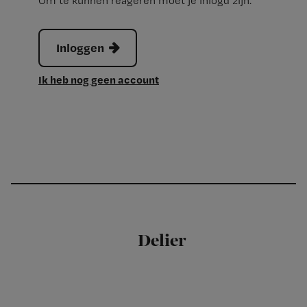
Om te kunnen reageren moet je inlogd zijn.
Inloggen
Ik heb nog geen account
Delier