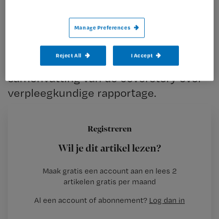
Samenvatting 'De schone kunst van het rapporteren'
Manage Preferences
Voor wie de Nursing van juni 2006
Reject All
I Accept
gemist heeft, volgt hier een
samenvatting van de coverstory over
verpleegkundige rapportage.
Registreren
Elektronisch, met klinische paden of gewoon volgens
Wil je dit artikel lezen?
Gordon: rapporteren kan op veel manieren. In diverse
ziekenhuizen
Maak gratis een account aan en lees 2
…
artikelen gratis per maand
Al een account of abonnement?
Log dan in