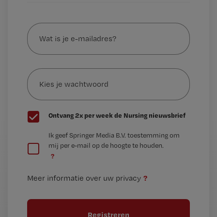
Wat
is
je
e-
Kies
mailadres?
je
*
wachtwoord
G
Ontvang 2x per week de Nursing nieuwsbrief
e
G
Ik geef Springer Media B.V. toestemming om
e
mij per e-mail op de hoogte te houden.
e
n
?
e
t
n
i
?
Meer informatie over uw privacy
t
t
i
e
t
l