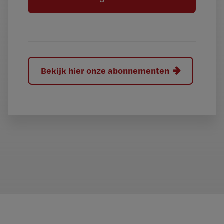
e
l
?
Bekijk hier onze abonnementen