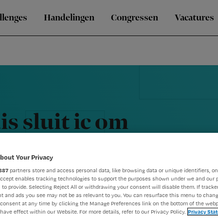
llenges
Handelingen
Congressen
Vacatures
s sluit ic om
e
bout Your Privacy
887
partners store and access personal data, like browsing data or unique identifiers, on
Accept enables tracking technologies to support the purposes shown under we and our 
 to provide. Selecting Reject All or withdrawing your consent will disable them. If tracker
t and ads you see may not be as relevant to you. You can resurface this menu to chan
consent at any time by clicking the Manage Preferences link on the bottom of the webp
have effect within our Website. For more details, refer to our Privacy Policy.
Privacy Sta