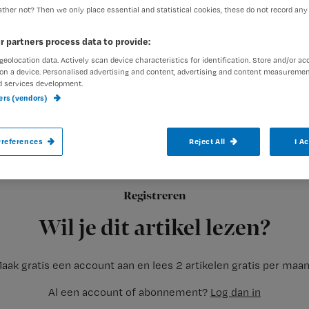
ther not? Then we only place essential and statistical cookies, these do not record any
r partners process data to provide:
geolocation data. Actively scan device characteristics for identification. Store and/or ac
on a device. Personalised advertising and content, advertising and content measuremen
d services development.
Het Scheper Ziekenhuis in Emmen heeft e
ners (vendors)
opnieuw gesloten in verband met de aan
Klebsiellabacterie. Dat heeft het ziekenh
references
Reject All
I A
Registreren
Vorige week sloot het ziekenhuis de ic-afdeling
Wil je dit artikel lezen?
aak gratis een account aan en lees 2 artikelen gratis per maa
Al een account of abonnement?
Log dan in