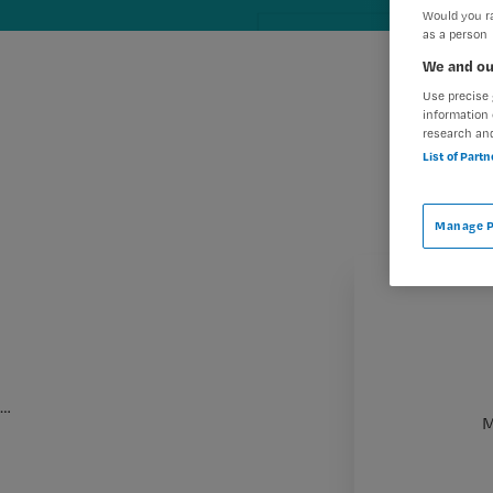
Would you ra
as a person
We and ou
Use precise 
information 
research an
List of Part
Manage P
…
M