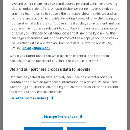
We and our
889
partners store and access personal data, like browsing
Registreren
data or unique identifiers, on your device. Selecting I Accept enables
Er zijn weer schijnwerpers op de zorg gericht. Via
tracking technologies to support the purposes shown under we and our
Wil je dit artikel lezen?
partners process data to provide. Selecting Reject All or withdrawing your
verschillende nieuwsbronnen staat de zorg weer in
consent will disable them. If trackers are disabled, some content and ads
negatief daglicht. Bij de omroep KRO
you see may not be as relevant to you. You can resurface this menu to
Maak gratis een account aan en lees 2
…
change your choices or withdraw consent at any time by clicking the
artikelen gratis per maand
Manage Preferences link on the bottom of the webpage. Your choices will
have effect within our Website. For more details, refer to our Privacy
Policy.
Privacy Statement
Al een account of abonnement?
Log dan in
Would you rather not? Then we only place essential and statistical
cookies, these do not record any data about you as a person
We and our partners process data to provide:
Wat
Use precise geolocation data. Actively scan device characteristics for
is
identification. Store and/or access information on a device. Personalised
advertising and content, advertising and content measurement, audience
je
research and services development.
e-
List of Partners (vendors)
Kies
mailadres?
je
*
wachtwoord
Manage Preferences
G