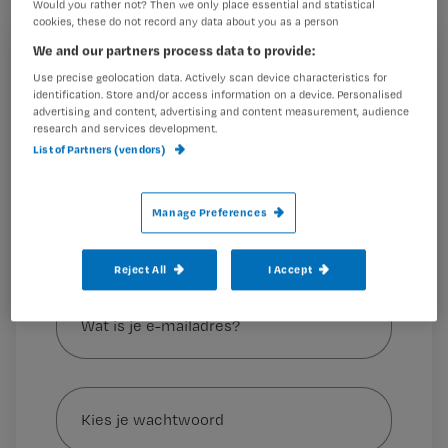
Would you rather not? Then we only place essential and statistical
van ernstig verwijtbaar handelen.
cookies, these do not record any data about you as a person
We and our partners process data to provide:
Registreren
Use precise geolocation data. Actively scan device characteristics for
identification. Store and/or access information on a device. Personalised
Wil je dit artikel lezen?
De twee verpleegkundigen waren in dienst bij ggz-
advertising and content, advertising and content measurement, audience
organisatie Lentis. Lentis verwijt één
research and services development.
Maak gratis een account aan en lees 2
…
List of Partners (vendors)
artikelen gratis per maand
Al een account of abonnement?
Log dan in
Manage Preferences
Reject All
I Accept
Wat
is
je
e-
Kies
mailadres?
je
*
wachtwoord