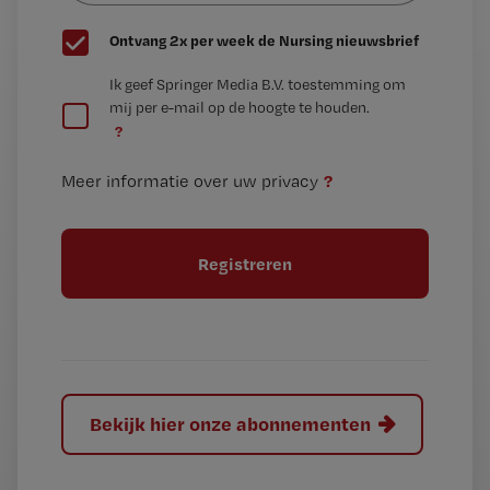
G
Ontvang 2x per week de Nursing nieuwsbrief
e
G
Ik geef Springer Media B.V. toestemming om
e
mij per e-mail op de hoogte te houden.
e
n
?
e
t
n
i
?
Meer informatie over uw privacy
t
t
i
e
t
l
e
l
?
Bekijk hier onze abonnementen