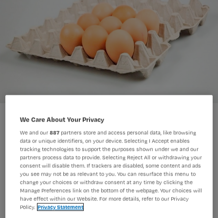
We Care About Your Privacy
We and our
887
partners store and access personal data, like browsing
data or unique identifiers, on your device. Selecting I Accept enables
tracking technologies to support the purposes shown under we and our
Twee verpleegkundigen die eerder
partners process data to provide. Selecting Reject All or withdrawing your
consent will disable them. If trackers are disabled, some content and ads
werden ontslagen voor
you see may not be as relevant to you. You can resurface this menu to
change your choices or withdraw consent at any time by clicking the
grensoverschrijdend gedrag, zijn nu
Manage Preferences link on the bottom of the webpage. Your choices will
ook terechtgewezen door het
have effect within our Website. For more details, refer to our Privacy
Policy.
Privacy Statement
tuchtcollege. De tuchtrechter spreekt