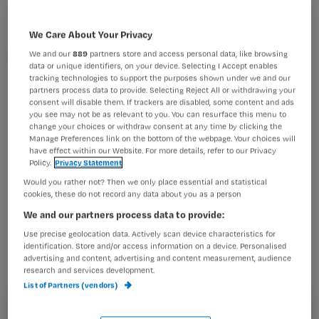
We Care About Your Privacy
We and our
889
partners store and access personal data, like browsing
data or unique identifiers, on your device. Selecting I Accept enables
tracking technologies to support the purposes shown under we and our
partners process data to provide. Selecting Reject All or withdrawing your
bril_sxc_glasses
consent will disable them. If trackers are disabled, some content and ads
you see may not be as relevant to you. You can resurface this menu to
change your choices or withdraw consent at any time by clicking the
Manage Preferences link on the bottom of the webpage. Your choices will
have effect within our Website. For more details, refer to our Privacy
De Sociaal Economische Raad (SER)
Policy.
Privacy Statement
roept iedereen met een visie op de
Would you rather not? Then we only place essential and statistical
cookies, these do not record any data about you as a person
toekomst van de zorg op mee te doen
We and our partners process data to provide:
aan een internetconsultatie. Ook
Use precise geolocation data. Actively scan device characteristics for
verpleegkundigen kunnen hun mening
identification. Store and/or access information on a device. Personalised
advertising and content, advertising and content measurement, audience
geven.
research and services development.
List of Partners (vendors)
Registreren