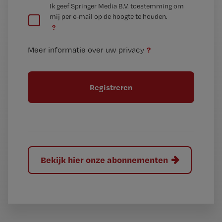
G
Ik geef Springer Media B.V. toestemming om
e
mij per e-mail op de hoogte te houden.
e
n
?
e
t
n
i
?
Meer informatie over uw privacy
t
t
i
e
t
l
e
l
?
Bekijk hier onze abonnementen