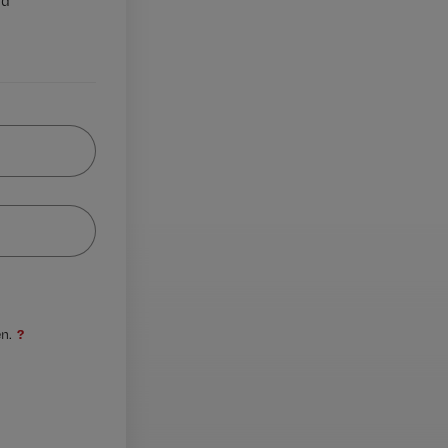
nd
?
n.