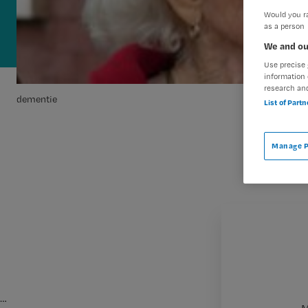
Would you ra
as a person
We and ou
Use precise 
information 
research an
dementie
List of Part
Manage P
…