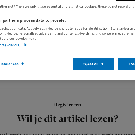
ther not? Then we only place essential and statistical cookies, these do not record any
Redactie TvV
3 oktober 2012
r partners process data to provide:
Auteur:
geolocation data. Actively scan device characteristics for identification. Store and/or ac
on a device. Personalised advertising and content, advertising and content measuremen
d services development.
ners (vendors)
Mensen die slaappillen innemen, hebben 
references
Reject All
I A
van dementie.
Dit zeggen wetenschappers na onderzoek aan Harvard University
Registreren
Artsen moeten minder slaappillen
Wil je dit artikel lezen?