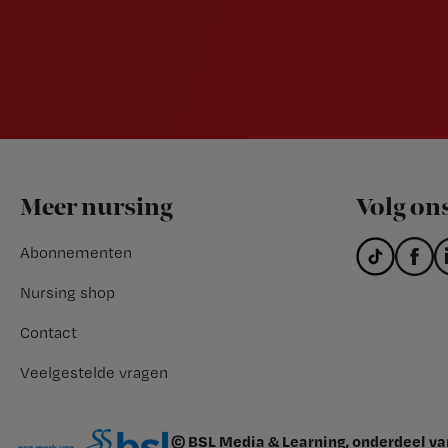
Footer
Meer nursing
Volg on
Abonnementen
Nursing shop
Contact
Veelgestelde vragen
© BSL Media & Learning, onderdeel v