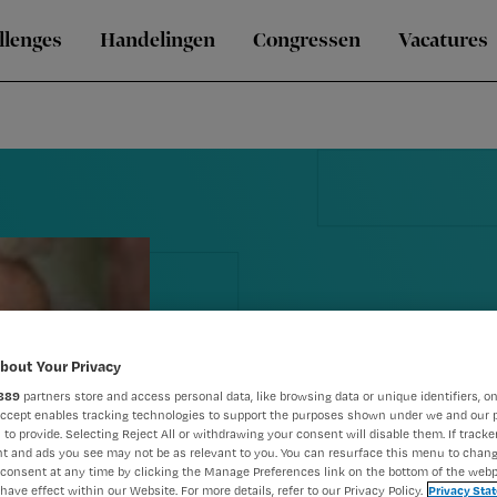
llenges
Handelingen
Congressen
Vacatures
bout Your Privacy
889
partners store and access personal data, like browsing data or unique identifiers, on
'Slaappillen
Accept enables tracking technologies to support the purposes shown under we and our 
 to provide. Selecting Reject All or withdrawing your consent will disable them. If tracker
dementie tot
t and ads you see may not be as relevant to you. You can resurface this menu to chan
consent at any time by clicking the Manage Preferences link on the bottom of the webp
have effect within our Website. For more details, refer to our Privacy Policy.
Privacy Sta