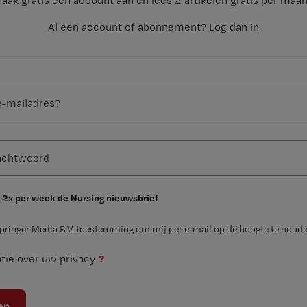
aak gratis een account aan en lees 2 artikelen gratis per maa
Al een account of abonnement?
Log dan in
 2x per week de Nursing nieuwsbrief
Springer Media B.V. toestemming om mij per e-mail op de hoogte te houde
?
tie over uw privacy