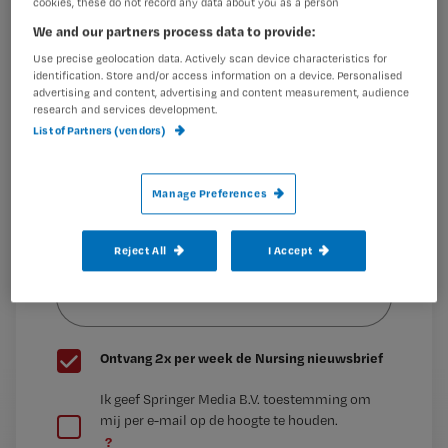
‘Ik
cookies, these do not record any data about you as a person
Maak gratis een account aan en lees 2
…
We and our partners process data to provide:
artikelen gratis per maand
Use precise geolocation data. Actively scan device characteristics for
identification. Store and/or access information on a device. Personalised
Al een account of abonnement?
Log dan in
advertising and content, advertising and content measurement, audience
research and services development.
List of Partners (vendors)
Wat
is
Manage Preferences
je
e-
Reject All
I Accept
Kies
mailadres?
je
*
wachtwoord
G
Ontvang 2x per week de Nursing nieuwsbrief
e
G
Ik geef Springer Media B.V. toestemming om
e
mij per e-mail op de hoogte te houden.
e
n
?