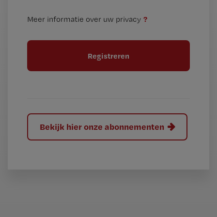
e
t
n
i
?
Meer informatie over uw privacy
t
t
i
e
t
l
e
l
?
Bekijk hier onze abonnementen