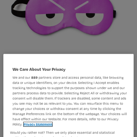
De meerderheid van de stemmers op
een Nursing-poll over slaapproblemen
We Care About Your Privacy
blijkt zo slecht te slapen dat het
We and our
889
partners store and access personal data, like browsing
data or unique identifiers, on your device. Selecting I Accept enables
invloed heeft op hun dagelijks
tracking technologies to support the purposes shown under we and our
functioneren. Wat kun je doen om
partners process data to provide. Selecting Reject All or withdrawing your
consent will disable them. If trackers are disabled, some content and ads
slaapproblemen te voorkomen of te
you see may not be as relevant to you. You can resurface this menu to
change your choices or withdraw consent at any time by clicking the
verminderen?
Manage Preferences link on the bottom of the webpage. Your choices will
Registreren
have effect within our Website. For more details, refer to our Privacy
Policy.
Privacy Statement
Wil je dit artikel lezen?
Would you rather not? Then we only place essential and statistical