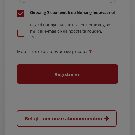
G
Ontvang 2x per week de Nursing nieuwsbrief
e
G
Ik geef Springer Media B.V. toestemming om
e
mij per e-mail op de hoogte te houden.
e
n
?
e
t
n
i
?
Meer informatie over uw privacy
t
t
i
e
t
l
e
l
?
Bekijk hier onze abonnementen