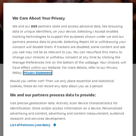
We Care About Your Privacy
We and our
889
partners store and access personal data, like browsing
data or unique identifiers, on your device. Selecting I Accept enables
tracking technologies to support the purposes shown under we and our
partners process data to provide. Selecting Reject All or withdrawing your
consent will disable them. If trackers are disabled, some content and ads
you see may not be as relevant to you. You can resurface this menu to
change your choices or withdraw consent at any time by clicking the
Manage Preferences link on the bottom of the webpage. Your choices will
have effect within our Website. For more details, refer to our Privacy
Slotervaart mag patiënten blijven hypnotiseren
Policy.
Privacy Statement
Would you rather not? Then we only place essential and statistical
cookies, these do not record any data about you as a person
We and our partners process data to provide:
Het Slotervaart Ziekenhuis mag
Use precise geolocation data. Actively scan device characteristics for
doorgaan met alternatieve
identification. Store and/or access information on a device. Personalised
behandelingen als aromaverneveling
advertising and content, advertising and content measurement, audience
research and services development.
in operatiekamers, hypnose en
List of Partners (vendors)
massage.