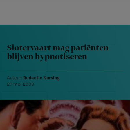
Nursing
W
Skip
Skip
Skip
voor
m
Inloggen
to
to
to
verpleegkundigen
wi
primary
main
footer
jo
navigation
content
Reader
st
Interactions
be
Slotervaart mag patiënten
blijven hypnotiseren
Redactie Nursing
Auteur:
27 mei 2009