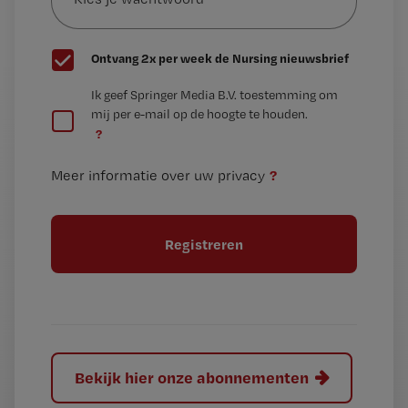
wachtwoord
G
Ontvang 2x per week de Nursing nieuwsbrief
e
G
Ik geef Springer Media B.V. toestemming om
e
mij per e-mail op de hoogte te houden.
e
n
?
e
t
n
i
?
Meer informatie over uw privacy
t
t
i
e
t
l
e
l
?
Bekijk hier onze abonnementen