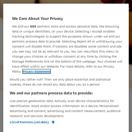
We Care About Your Privacy
We and our
889
partners store and access personal data, like browsing
data or unique identifiers, on your device. Selecting I Accept enables
tracking technologies to support the purposes shown under we and our
partners process data to provide. Selecting Reject All or withdrawing your
consent will disable them. If trackers are disabled, some content and ads
you see may not be as relevant to you. You can resurface this menu to
change your choices or withdraw consent at any time by clicking the
Manage Preferences link on the bottom of the webpage. Your choices will
have effect within our Website. For more details, refer to our Privacy
Policy.
Privacy Statement
Would you rather not? Then we only place essential and statistical
cookies, these do not record any data about you as a person
We and our partners process data to provide:
SMART rapporteren tijdens de artsenvisite
Use precise geolocation data. Actively scan device characteristics for
identification. Store and/or access information on a device. Personalised
advertising and content, advertising and content measurement, audience
research and services development.
Tijdens de artsenvisite racet het
List of Partners (vendors)