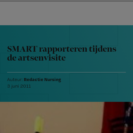
Nursing
W
Skip
Skip
Skip
voor
m
Inloggen
to
to
to
verpleegkundigen
wi
primary
main
footer
jo
navigation
content
Reader
st
Interactions
be
SMART rapporteren tijdens
de artsenvisite
Redactie Nursing
Auteur:
3 juni 2011