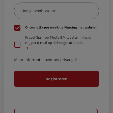
Kies
mailadres?
je
*
wachtwoord
G
Ontvang 2x per week de Nursing nieuwsbrief
e
G
Ik geef Springer Media B.V. toestemming om
e
mij per e-mail op de hoogte te houden.
e
n
?
e
t
n
i
?
Meer informatie over uw privacy
t
t
i
e
t
l
e
l
?